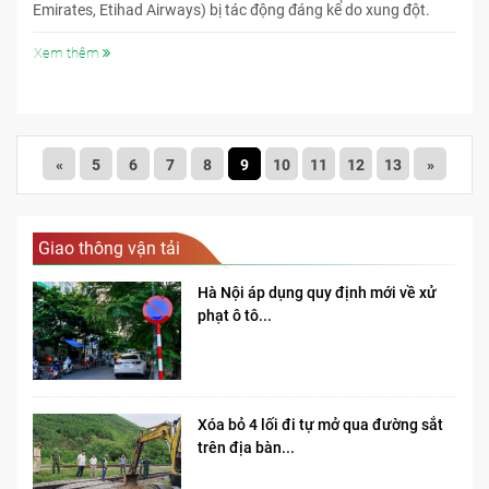
Emirates, Etihad Airways) bị tác động đáng kể do xung đột.
Xem thêm
«
5
6
7
8
9
10
11
12
13
»
Giao thông vận tải
Hà Nội áp dụng quy định mới về xử
phạt ô tô...
Xóa bỏ 4 lối đi tự mở qua đường sắt
trên địa bàn...