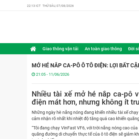
22:13 ICT THỨ SÁU, 07/08/2026
Giao thông vận tải
An toàn giao thông
Đời s
MỞ HÉ NẮP CA-PÔ Ô TÔ ĐIỆN: LỢI BẤT CẬ
21:05 - 11/06/2026
Nhiều tài xế mở hé nắp ca-pô v
điện mát hơn, nhưng không ít trư
Những ngày hè nắng nóng đang khiến nhiều tài xế chạy x
cảm nhận rõ nhất khi nhiệt độ tăng quá cao khiến quãng
“Tôi đang chạy VinFast VF6, với trời nắng nóng cao của m
quãng đường di chuyển thực tế của ô tô điện sẽ giảm 