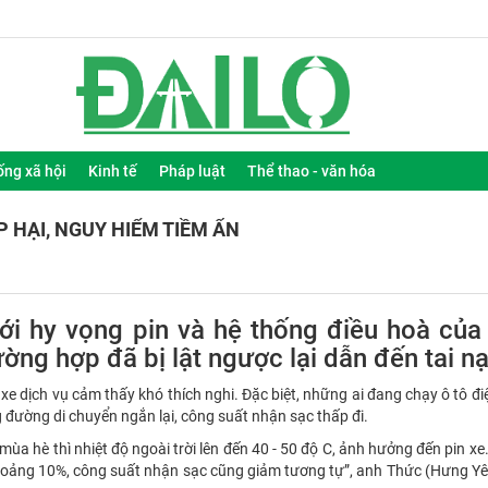
ống xã hội
Kinh tế
Pháp luật
Thể thao - văn hóa
P HẠI, NGUY HIỂM TIỀM ẨN
ới hy vọng pin và hệ thống điều hoà của
ờng hợp đã bị lật ngược lại dẫn đến tai nạ
e dịch vụ cảm thấy khó thích nghi. Đặc biệt, những ai đang chạy ô tô đi
 đường di chuyển ngắn lại, công suất nhận sạc thấp đi.
ùa hè thì nhiệt độ ngoài trời lên đến 40 - 50 độ C, ảnh hưởng đến pin xe.
khoảng 10%, công suất nhận sạc cũng giảm tương tự”, anh Thức (Hưng Y