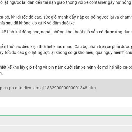
-pô lật ngược lại dẫn đến tai nạn giao thông với xe container gây hư hỏn
a-pô, khi đi tốc độ cao, sức gió mạnh đẩy nắp ca-pô ngược lại va chạm 
hía sau đã không kịp xử lý và đâm đuôi xe.
 kế tính khí động học, ngoài những khe thoát gió sẵn có được ứng dụn
kiểm thử các điều kiện thời tiết khác nhau. Các bộ phận trên xe phải được 
y tốc độ cao gió lật ngược lại không có gì khó hiểu, quá nguy hiểm”, ch
iết kế khe lấy gió riêng và pin nằm dưới sàn xe nên việc mở hé nắp ca-
n.
ap-ca-po-o-to-dien-lam-gi-183290000000001348.htm,