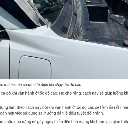
ệc mở hé nắp ca-pô ô tô điện khi chạy tốc độ cao.
p ca-pô khi vận hành ở tốc độ cao. Họ cho rằng, cách này sẽ giúp luồng k
ng làm theo cách này bởi khi vận hành ở tốc độ cao sẽ tiềm ẩn rất nhiều
oàn nên việc sử dụng sai hướng dẫn là điều tuyệt đối tránh.
 gánh hậu quả nặng nề gây nguy hiểm đến tính mạng khi tham gia giao thô