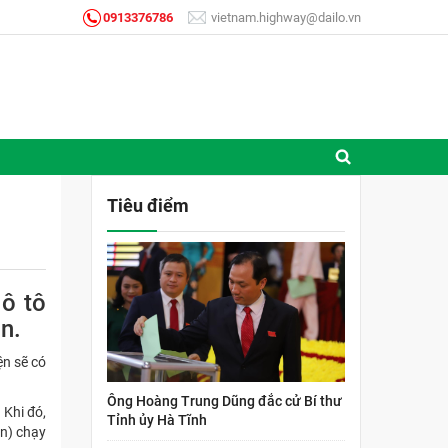
0913376786
vietnam.highway@dailo.vn
Tiêu điểm
 ô tô
n.
ện sẽ có
Ông Hoàng Trung Dũng đắc cử Bí thư
 Khi đó,
Tỉnh ủy Hà Tĩnh
ên) chạy