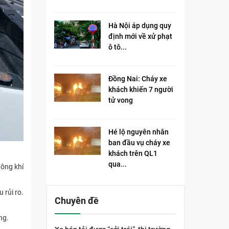
Hà Nội áp dụng quy
định mới về xử phạt
ô tô...
Đồng Nai: Cháy xe
khách khiến 7 người
tử vong​
Hé lộ nguyên nhân
ban đầu vụ cháy xe
khách trên QL1
qua...
hông khí
 rủi ro.
Chuyên đề
ng.