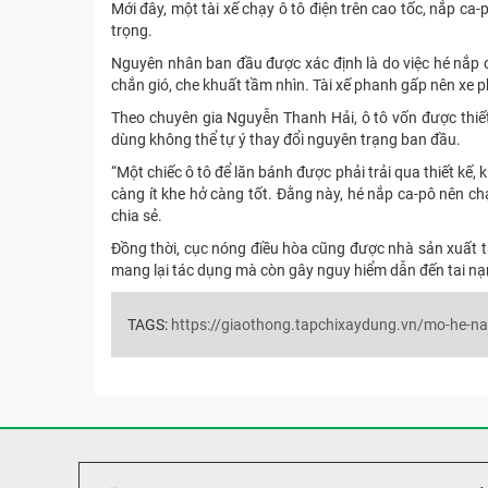
Mới đây, một tài xế chạy ô tô điện trên cao tốc, nắp ca
trọng.
Nguyên nhân ban đầu được xác định là do việc hé nắp c
chắn gió, che khuất tầm nhìn. Tài xế phanh gấp nên xe p
Theo chuyên gia Nguyễn Thanh Hải, ô tô vốn được thiết
dùng không thể tự ý thay đổi nguyên trạng ban đầu.
“Một chiếc ô tô để lăn bánh được phải trải qua thiết kế, 
càng ít khe hở càng tốt. Đằng này, hé nắp ca-pô nên chạ
chia sẻ.
Đồng thời, cục nóng điều hòa cũng được nhà sản xuất th
mang lại tác dụng mà còn gây nguy hiểm dẫn đến tai nạ
TAGS:
https://giaothong.tapchixaydung.vn/mo-he-n