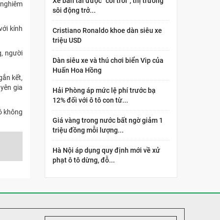
Xe bán tải được “cởi trói”, thị trường
g nghiêm
sôi động trở...
với kính
Cristiano Ronaldo khoe dàn siêu xe
triệu USD
g, người
Dàn siêu xe và thú chơi biển Vip của
Huấn Hoa Hồng
gắn kết,
uyên gia
Hải Phòng áp mức lệ phí trước bạ
12% đối với ô tô con từ...
pô không
Giá vàng trong nước bất ngờ giảm 1
triệu đồng mỗi lượng...
Hà Nội áp dụng quy định mới về xử
phạt ô tô dừng, đỗ...