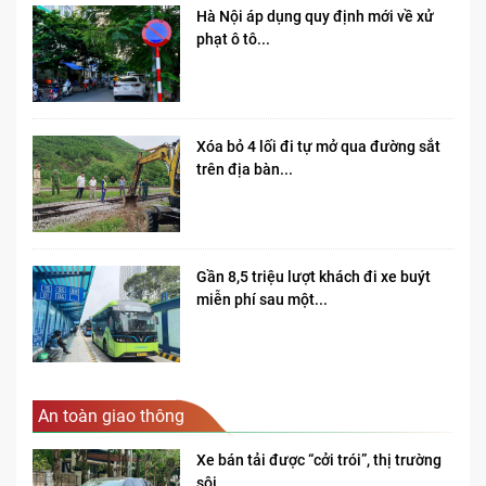
Hà Nội áp dụng quy định mới về xử
phạt ô tô...
Xóa bỏ 4 lối đi tự mở qua đường sắt
trên địa bàn...
Gần 8,5 triệu lượt khách đi xe buýt
miễn phí sau một...
An toàn giao thông
Xe bán tải được “cởi trói”, thị trường
sôi...