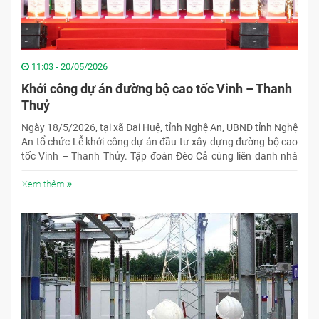
11:03 - 20/05/2026
Khởi công dự án đường bộ cao tốc Vinh – Thanh
Thuỷ
Ngày 18/5/2026, tại xã Đại Huệ, tỉnh Nghệ An, UBND tỉnh Nghệ
An tổ chức Lễ khởi công dự án đầu tư xây dựng đường bộ cao
tốc Vinh – Thanh Thủy. Tập đoàn Đèo Cả cùng liên danh nhà
thầu chính thức triển khai thi công Gói thầu XL01 của dự án –
một trong những gói thầu quan trọng với nhiều hạng mục cầu,
Xem thêm
hầm và đường dẫn có yêu cầu kỹ thuật cao.