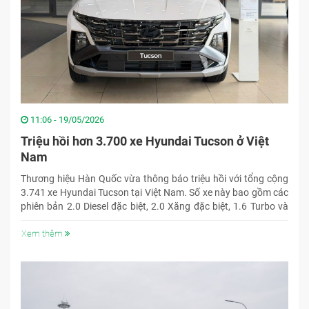
11:06 - 19/05/2026
Triệu hồi hơn 3.700 xe Hyundai Tucson ở Việt
Nam
Thương hiệu Hàn Quốc vừa thông báo triệu hồi với tổng cộng
3.741 xe Hyundai Tucson tại Việt Nam. Số xe này bao gồm các
phiên bản 2.0 Diesel đặc biệt, 2.0 Xăng đặc biệt, 1.6 Turbo và
1.6 N Line, được sản xuất trong giai đoạn từ ngày 28/8/2025
đến ngày 27/1/2026.
Xem thêm