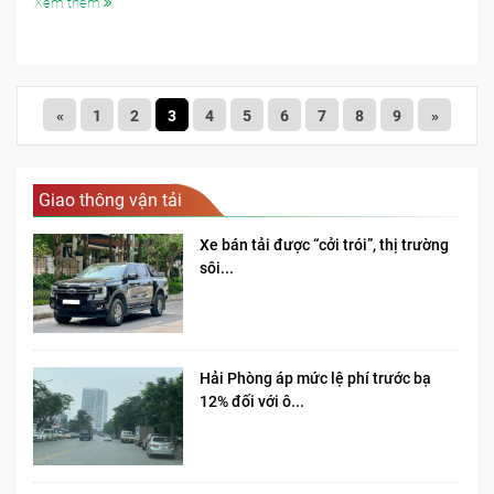
Xem thêm
«
1
2
3
4
5
6
7
8
9
»
Giao thông vận tải
Xe bán tải được “cởi trói”, thị trường
sôi...
Hải Phòng áp mức lệ phí trước bạ
12% đối với ô...