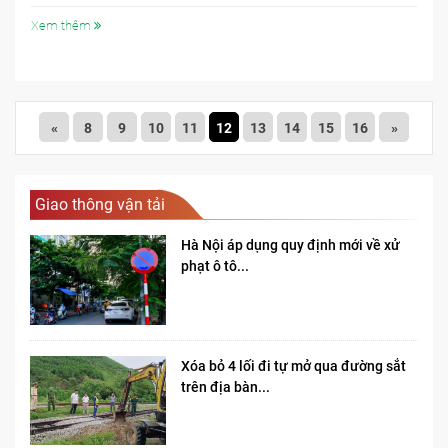
Huy.
Xem thêm
«
8
9
10
11
12
13
14
15
16
»
Giao thông vận tải
Hà Nội áp dụng quy định mới về xử
phạt ô tô...
Xóa bỏ 4 lối đi tự mở qua đường sắt
trên địa bàn...