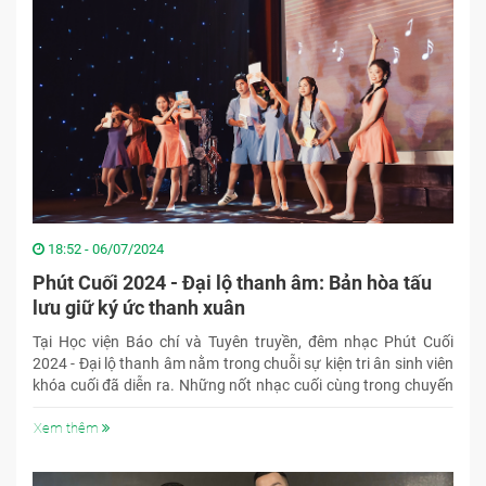
18:52 - 06/07/2024
Phút Cuối 2024 - Đại lộ thanh âm: Bản hòa tấu
lưu giữ ký ức thanh xuân
Tại Học viện Báo chí và Tuyên truyền, đêm nhạc Phút Cuối
2024 - Đại lộ thanh âm nằm trong chuỗi sự kiện tri ân sinh viên
khóa cuối đã diễn ra. Những nốt nhạc cuối cùng trong chuyến
hành trình 4 năm của Đại lộ thanh âm dần hé lộ, lưu giữ kỷ
niệm tuổi thanh xuân vang lên như một lời chúc cho các tân cử
Xem thêm
nhân sẽ có hành trình mới thật thành công.