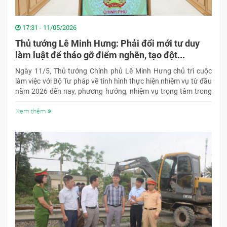
17:31 - 11/05/2026
Thủ tướng Lê Minh Hưng: Phải đổi mới tư duy
làm luật để tháo gỡ điểm nghẽn, tạo đột...
Ngày 11/5, Thủ tướng Chính phủ Lê Minh Hưng chủ trì cuộc
làm việc với Bộ Tư pháp về tình hình thực hiện nhiệm vụ từ đầu
năm 2026 đến nay, phương hướng, nhiệm vụ trọng tâm trong
thời gian tới, nhất là trong việc xây dựng, hoàn thiện thể chế
phát triển đồng bộ, hiện đại, cạnh tranh để tạo đột phá, đáp
Xem thêm
ứng yêu cầu tăng trưởng “2 con số” bền vững.