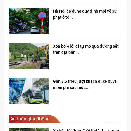
Hà Nội áp dụng quy định mới về xử
phạt ô tô...
Xóa bỏ 4 lối đi tự mở qua đường sắt
trên địa bàn...
Gần 8,5 triệu lượt khách đi xe buýt
miễn phí sau một...
An toàn giao thông
Xe bán tải được “cởi trói”, thị trường