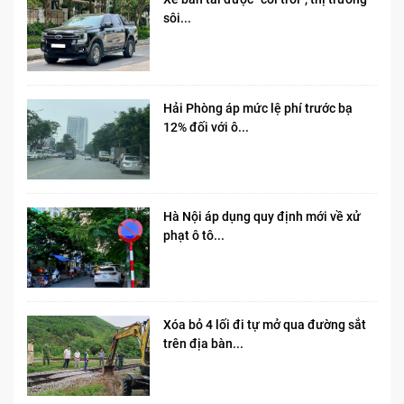
sôi...
Hải Phòng áp mức lệ phí trước bạ
12% đối với ô...
Hà Nội áp dụng quy định mới về xử
phạt ô tô...
Xóa bỏ 4 lối đi tự mở qua đường sắt
trên địa bàn...