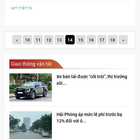
Xem thêm
«
10
11
12
13
14
15
16
17
18
»
Giao thông vận tải
Xe bán tải được “cởi trói”, thị trường
sôi...
Hải Phòng áp mức lệ phí trước bạ
12% đối với ô...