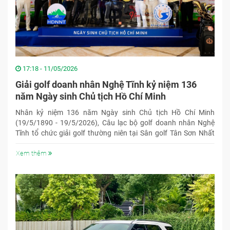
17:18 - 11/05/2026
Giải golf doanh nhân Nghệ Tĩnh kỷ niệm 136
năm Ngày sinh Chủ tịch Hồ Chí Minh
Nhân kỷ niệm 136 năm Ngày sinh Chủ tịch Hồ Chí Minh
(19/5/1890 - 19/5/2026), Câu lạc bộ golf doanh nhân Nghệ
Tĩnh tổ chức giải golf thường niên tại Sân golf Tân Sơn Nhất
vào 12h ngày 19/5, dự kiến thu hút khoảng 240 golfer tham
dự.
Xem thêm