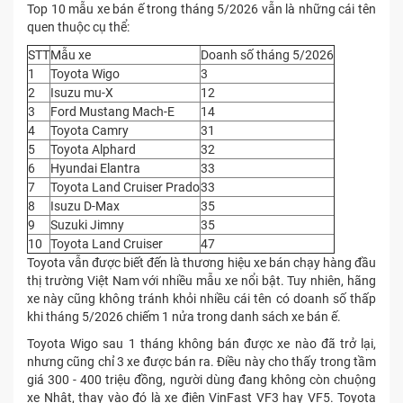
Top 10 mẫu xe bán ế trong tháng 5/2026 vẫn là những cái tên
quen thuộc cụ thể:
STT
Mẫu xe
Doanh số tháng 5/2026
1
Toyota Wigo
3
2
Isuzu mu-X
12
3
Ford Mustang Mach-E
14
4
Toyota Camry
31
5
Toyota Alphard
32
6
Hyundai Elantra
33
7
Toyota Land Cruiser Prado
33
8
Isuzu D-Max
35
9
Suzuki Jimny
35
10
Toyota Land Cruiser
47
Toyota vẫn được biết đến là thương hiệu xe bán chạy hàng đầu
thị trường Việt Nam với nhiều mẫu xe nổi bật. Tuy nhiên, hãng
xe này cũng không tránh khỏi nhiều cái tên có doanh số thấp
khi tháng 5/2026 chiếm 1 nửa trong danh sách xe bán ế.
Toyota Wigo sau 1 tháng không bán được xe nào đã trở lại,
nhưng cũng chỉ 3 xe được bán ra. Điều này cho thấy trong tầm
giá 300 - 400 triệu đồng, người dùng đang không còn chuộng
xe Nhật, thay vào đó là xe điện VinFast VF3 hay VF5. Toyota