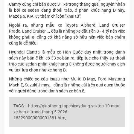
Camry cũng chỉ bán được 31 xe trong tháng qua, nguyên nhân
là bởi xe sedan đang thoái trào, ở phân khúc hạng D này,
Mazda 6, KIA K5 thậm chí còn "khai tử".
Ngoài ra, nhưng mẫu xe Toyota Alphard, Land Cruiser
Prado, Land Cruiser..., đều là những xe đắt tiền 3 - 4 tỷ nên việc
không phải ai cũng có khả năng sở hữu nên việc bán chậm
cũng là dễ hiểu.
Hyundai Elantra là mẫu xe Hàn Quốc duy nhất trong danh
sách này bán ế khi có 33 xe bán ra, tiếp tục cho thấy sự thoái
trào của sedan phân khúc hạng C không được người chạy dịch
vụ taxi lựa chọn như xe hạng B.
Những chiếc xe của Isuzu như Mu-X, D-Max, Ford Mustang
Mach-E, Suzuki Jimny... cũng là những cái trên quá quen thuộc
với người dùng trong danh sách xe bán ế.
TAGS:
https://giaothong.tapchixaydung.vn/top-10-mau-
xe-ban-e-trong-thang-5-2026-
183290000000001381.htm,