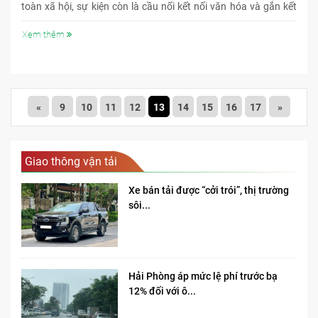
toàn xã hội, sự kiện còn là cầu nối kết nối văn hóa và gắn kết
cộng đồng.
Xem thêm
«
9
10
11
12
13
14
15
16
17
»
Giao thông vận tải
Xe bán tải được “cởi trói”, thị trường
sôi...
Hải Phòng áp mức lệ phí trước bạ
12% đối với ô...