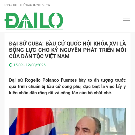
01:47 ICT THỨ SÁU, 07/08/2026
ĐẠI SỨ CUBA: BẦU CỬ QUỐC HỘI KHÓA XVI LÀ
ĐỘNG LỰC CHO KỶ NGUYÊN PHÁT TRIỂN MỚI
CỦA DÂN TỘC VIỆT NAM
15:39 - 12/03/2026
Đại sứ Rogelio Polanco Fuentes bày tỏ ấn tượng trước
quá trình chuẩn bị bầu cử công phu, đặc biệt là việc lấy ý
kiến nhân dân rộng rãi và công tác cán bộ chặt chẽ.