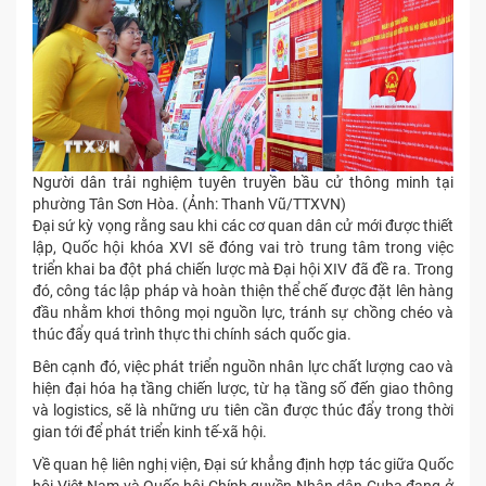
Người dân trải nghiệm tuyên truyền bầu cử thông minh tại
phường Tân Sơn Hòa. (Ảnh: Thanh Vũ/TTXVN)
Đại sứ kỳ vọng rằng sau khi các cơ quan dân cử mới được thiết
lập, Quốc hội khóa XVI sẽ đóng vai trò trung tâm trong việc
triển khai ba đột phá chiến lược mà Đại hội XIV đã đề ra. Trong
đó, công tác lập pháp và hoàn thiện thể chế được đặt lên hàng
đầu nhằm khơi thông mọi nguồn lực, tránh sự chồng chéo và
thúc đẩy quá trình thực thi chính sách quốc gia.
Bên cạnh đó, việc phát triển nguồn nhân lực chất lượng cao và
hiện đại hóa hạ tầng chiến lược, từ hạ tầng số đến giao thông
và logistics, sẽ là những ưu tiên cần được thúc đẩy trong thời
gian tới để phát triển kinh tế-xã hội.
Về quan hệ liên nghị viện, Đại sứ khẳng định hợp tác giữa Quốc
hội Việt Nam và Quốc hội Chính quyền Nhân dân Cuba đang ở