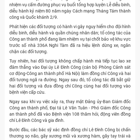
nhiệm vụ cấm đường phục vụ buổi tổng hợp luyện Lễ diễu binh,
diễu hành kỷ niệm 80 năm ngày Cách mạng Tháng Tám thành
công và Quốc khánh 2/9.
Phát hiện các đối tượng có hành vi gây nguy hiểm cho đội hình
diễu binh, diễu hành và quần chúng nhân dân; tổ công tác của
Công an thành phố đang làm nhiệm vụ tại chốt bảo vệ khu vực
trước số nhà 336A Nghi Tàm đã ra hiệu lệnh dừng xe, ngăn
chặn các đối tượng.
Tuy nhiên, hai đối tượng không chấp hành mà tiếp tục lao xe
đâm thẳng vào Đại úy Lê Đình Công (cán bộ Phòng Cảnh sát
cơ động-Công an thành phố Hà Nội) làm đồng chí Công và hai
đối tượng ngã ra đường. Ngay sau đó, tổ công tác đã bắt giữ
hai đối tượng và đưa đồng chí Công cùng hai đối tượng vào
bệnh viện cấp cứu.
Ngay sau khi vụ việc xảy ra, thay mặt Đảng ủy-Ban Giám đốc
Công an thành phố, Đại tá Lê Văn Tuân - Phó Giám đốc Công
an thành phố đã vào Bệnh viện 108 thăm hỏi, động viên đồng
chí Lê Đình Công và gia đình.
Bước đầu, các bác sỹ xác định đồng chí Lê Đình Công bị chấn
thương sọ não, gãy xương mũi và xương hàm, gãy tay trái và