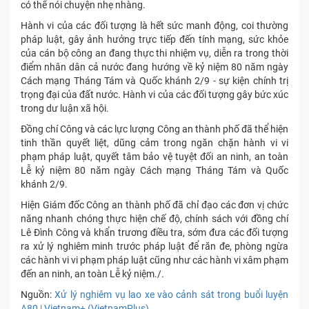
có thể nói chuyện nhẹ nhàng.
Hành vi của các đối tượng là hết sức manh động, coi thường
pháp luật, gây ảnh hưởng trực tiếp đến tính mạng, sức khỏe
của cán bộ công an đang thực thi nhiệm vụ, diễn ra trong thời
điểm nhân dân cả nước đang hướng về kỷ niệm 80 năm ngày
Cách mạng Tháng Tám và Quốc khánh 2/9 - sự kiện chính trị
trọng đại của đất nước. Hành vi của các đối tượng gây bức xúc
trong dư luận xã hội.
Đồng chí Công và các lực lượng Công an thành phố đã thể hiện
tinh thần quyết liệt, dũng cảm trong ngăn chặn hành vi vi
phạm pháp luật, quyết tâm bảo vệ tuyệt đối an ninh, an toàn
Lễ kỷ niệm 80 năm ngày Cách mạng Tháng Tám và Quốc
khánh 2/9.
Hiện Giám đốc Công an thành phố đã chỉ đạo các đơn vị chức
năng nhanh chóng thực hiện chế độ, chính sách với đồng chí
Lê Đình Công và khẩn trương điều tra, sớm đưa các đối tượng
ra xử lý nghiêm minh trước pháp luật để răn đe, phòng ngừa
các hành vi vi phạm pháp luật cũng như các hành vi xâm phạm
đến an ninh, an toàn Lễ kỷ niệm./.
Nguồn:
Xử lý nghiêm vụ lao xe vào cảnh sát trong buổi luyện
A80 | Vietnam+ (VietnamPlus)