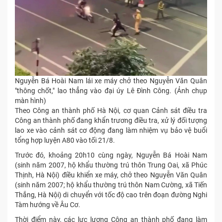
Nguyễn Bá Hoài Nam lái xe máy chở theo Nguyễn Văn Quân
"thông chốt," lao thẳng vào đại úy Lê Đình Công. (Ảnh chụp
màn hình)
Theo Công an thành phố Hà Nội, cơ quan Cảnh sát điều tra
Công an thành phố đang khẩn trương điều tra, xử lý đối tượng
lao xe vào cảnh sát cơ động đang làm nhiệm vụ bảo vệ buổi
tổng hợp luyện A80 vào tối 21/8. ‎
‎Trước đó, khoảng 20h10 cùng ngày, Nguyễn Bá Hoài Nam
(sinh năm 2007, hộ khẩu thường trú thôn Trung Oai, xã Phúc
Thịnh, Hà Nội) điều khiển xe máy, chở theo Nguyễn Văn Quân
(sinh năm 2007; hộ khẩu thường trú thôn Nam Cường, xã Tiến
Thắng, Hà Nội) di chuyển với tốc độ cao trên đoạn đường Nghi
Tàm hướng về Âu Cơ. ‎
Thời điểm này, các lực lượng Công an thành phố đang làm