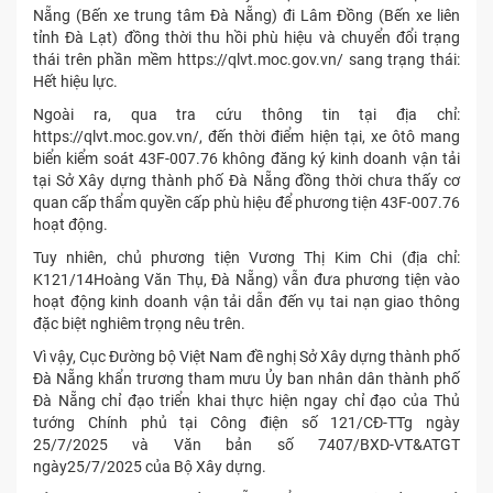
Nẵng (Bến xe trung tâm Đà Nẵng) đi Lâm Đồng (Bến xe liên
tỉnh Đà Lạt) đồng thời thu hồi phù hiệu và chuyển đổi trạng
thái trên phần mềm https://qlvt.moc.gov.vn/ sang trạng thái:
Hết hiệu lực.
Ngoài ra, qua tra cứu thông tin tại địa chỉ:
https://qlvt.moc.gov.vn/, đến thời điểm hiện tại, xe ôtô mang
biển kiểm soát 43F-007.76 không đăng ký kinh doanh vận tải
tại Sở Xây dựng thành phố Đà Nẵng đồng thời chưa thấy cơ
quan cấp thẩm quyền cấp phù hiệu để phương tiện 43F-007.76
hoạt động.
Tuy nhiên, chủ phương tiện Vương Thị Kim Chi (địa chỉ:
K121/14Hoàng Văn Thụ, Đà Nẵng) vẫn đưa phương tiện vào
hoạt động kinh doanh vận tải dẫn đến vụ tai nạn giao thông
đặc biệt nghiêm trọng nêu trên.
Vì vậy, Cục Đường bộ Việt Nam đề nghị Sở Xây dựng thành phố
Đà Nẵng khẩn trương tham mưu Ủy ban nhân dân thành phố
Đà Nẵng chỉ đạo triển khai thực hiện ngay chỉ đạo của Thủ
tướng Chính phủ tại Công điện số 121/CĐ-TTg ngày
25/7/2025 và Văn bản số 7407/BXD-VT&ATGT
ngày25/7/2025 của Bộ Xây dựng.