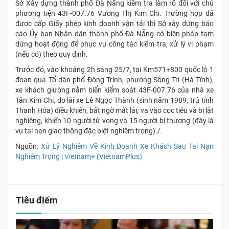
Sở Xây dựng thành phố Đà Nẵng kiểm tra làm rõ đối với chủ
phương tiện 43F-007.76 Vương Thị Kim Chi. Trường hợp đã
được cấp Giấy phép kinh doanh vận tải thì Sở xây dựng báo
cáo Ủy ban Nhân dân thành phố Đà Nẵng có biện pháp tạm
dừng hoạt động để phục vụ công tác kiểm tra, xử lý vi phạm
(nếu có) theo quy định.
Trước đó, vào khoảng 2h sáng 25/7, tại Km571+800 quốc lộ 1
đoạn qua Tổ dân phố Đông Trinh, phường Sông Trí (Hà Tĩnh),
xe khách giường nằm biển kiểm soát 43F-007.76 của nhà xe
Tân Kim Chi, do lái xe Lê Ngọc Thành (sinh năm 1989, trú tỉnh
Thanh Hóa) điều khiển, bất ngờ mất lái, va vào cọc tiêu và bị lật
nghiêng, khiến 10 người tử vong và 15 người bị thương (đây là
vụ tai nạn giao thông đặc biệt nghiêm trọng)./.
Nguồn:
Xử Lý Nghiêm Về Kinh Doanh Xe Khách Sau Tai Nạn
Nghiêm Trọng | Vietnam+ (VietnamPlus)
Tiêu điểm