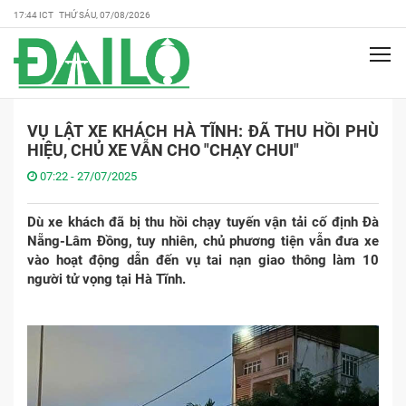
17:44 ICT THỨ SÁU, 07/08/2026
VỤ LẬT XE KHÁCH HÀ TĨNH: ĐÃ THU HỒI PHÙ
HIỆU, CHỦ XE VẪN CHO "CHẠY CHUI"
07:22 - 27/07/2025
Dù xe khách đã bị thu hồi chạy tuyến vận tải cố định Đà
Nẵng-Lâm Đồng, tuy nhiên, chủ phương tiện vẫn đưa xe
vào hoạt động dẫn đến vụ tai nạn giao thông làm 10
người tử vọng tại Hà Tĩnh.