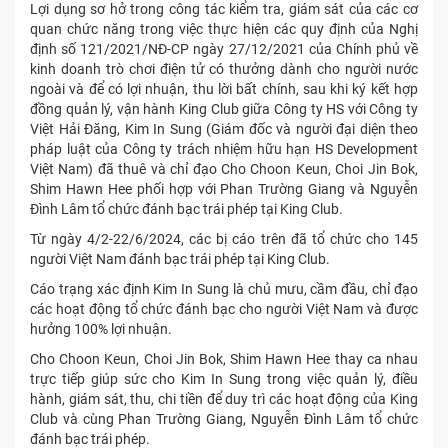
Lợi dụng sơ hở trong công tác kiểm tra, giám sát của các cơ
quan chức năng trong việc thực hiện các quy định của Nghị
định số 121/2021/NĐ-CP ngày 27/12/2021 của Chính phủ về
kinh doanh trò chơi điện tử có thưởng dành cho người nước
ngoài và để có lợi nhuận, thu lời bất chính, sau khi ký kết hợp
đồng quản lý, vận hành King Club giữa Công ty HS với Công ty
Việt Hải Đăng, Kim In Sung (Giám đốc và người đại diện theo
pháp luật của Công ty trách nhiệm hữu hạn HS Development
Việt Nam) đã thuê và chỉ đạo Cho Choon Keun, Choi Jin Bok,
Shim Hawn Hee phối hợp với Phan Trường Giang và Nguyễn
Đình Lâm tổ chức đánh bạc trái phép tại King Club.
Từ ngày 4/2-22/6/2024, các bị cáo trên đã tổ chức cho 145
người Việt Nam đánh bạc trái phép tại King Club.
Cáo trạng xác định Kim In Sung là chủ mưu, cầm đầu, chỉ đạo
các hoạt động tổ chức đánh bạc cho người Việt Nam và được
hưởng 100% lợi nhuận.
Cho Choon Keun, Choi Jin Bok, Shim Hawn Hee thay ca nhau
trực tiếp giúp sức cho Kim In Sung trong việc quản lý, điều
hành, giám sát, thu, chi tiền để duy trì các hoạt động của King
Club và cùng Phan Trường Giang, Nguyễn Đình Lâm tổ chức
đánh bạc trái phép.