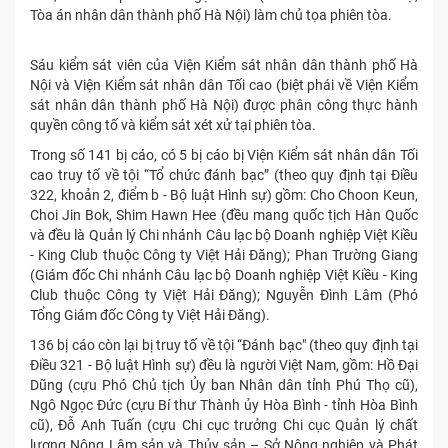
Tòa án nhân dân thành phố Hà Nội) làm chủ tọa phiên tòa.
Sáu kiểm sát viên của Viện Kiểm sát nhân dân thành phố Hà
Nội và Viện Kiểm sát nhân dân Tối cao (biệt phái về Viện Kiểm
sát nhân dân thành phố Hà Nội) được phân công thực hành
quyền công tố và kiểm sát xét xử tại phiên tòa.
Trong số 141 bị cáo, có 5 bị cáo bị Viện Kiểm sát nhân dân Tối
cao truy tố về tội “Tổ chức đánh bạc” (theo quy định tại Điều
322, khoản 2, điểm b - Bộ luật Hình sự) gồm: Cho Choon Keun,
Choi Jin Bok, Shim Hawn Hee (đều mang quốc tịch Hàn Quốc
và đều là Quản lý Chi nhánh Câu lạc bộ Doanh nghiệp Việt Kiều
- King Club thuộc Công ty Việt Hải Đăng); Phan Trường Giang
(Giám đốc Chi nhánh Câu lạc bộ Doanh nghiệp Việt Kiều - King
Club thuộc Công ty Việt Hải Đăng); Nguyễn Đình Lâm (Phó
Tổng Giám đốc Công ty Việt Hải Đăng).
136 bị cáo còn lại bị truy tố về tội “Đánh bạc" (theo quy định tại
Điều 321 - Bộ luật Hình sự) đều là người Việt Nam, gồm: Hồ Đại
Dũng (cựu Phó Chủ tịch Ủy ban Nhân dân tỉnh Phú Thọ cũ),
Ngô Ngọc Đức (cựu Bí thư Thành ủy Hòa Bình - tỉnh Hòa Bình
cũ), Đỗ Anh Tuấn (cựu Chi cục trưởng Chi cục Quản lý chất
lượng Nông Lâm sản và Thủy sản – Sở Nông nghiệp và Phát