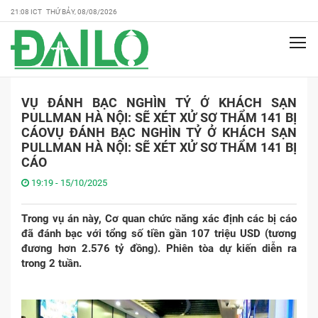
21:08 ICT THỨ BẢY, 08/08/2026
VỤ ĐÁNH BẠC NGHÌN TỶ Ở KHÁCH SẠN
PULLMAN HÀ NỘI: SẼ XÉT XỬ SƠ THẨM 141 BỊ
CÁOVỤ ĐÁNH BẠC NGHÌN TỶ Ở KHÁCH SẠN
PULLMAN HÀ NỘI: SẼ XÉT XỬ SƠ THẨM 141 BỊ
CÁO
19:19 - 15/10/2025
Trong vụ án này, Cơ quan chức năng xác định các bị cáo
đã đánh bạc với tổng số tiền gần 107 triệu USD (tương
đương hơn 2.576 tỷ đồng). Phiên tòa dự kiến diễn ra
trong 2 tuần.