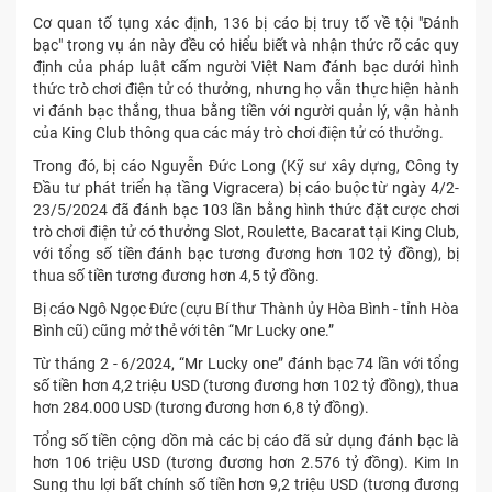
Cơ quan tố tụng xác định, 136 bị cáo bị truy tố về tội "Đánh
bạc" trong vụ án này đều có hiểu biết và nhận thức rõ các quy
định của pháp luật cấm người Việt Nam đánh bạc dưới hình
thức trò chơi điện tử có thưởng, nhưng họ vẫn thực hiện hành
vi đánh bạc thắng, thua bằng tiền với người quản lý, vận hành
của King Club thông qua các máy trò chơi điện tử có thưởng.
Trong đó, bị cáo Nguyễn Đức Long (Kỹ sư xây dựng, Công ty
Đầu tư phát triển hạ tầng Vigracera) bị cáo buộc từ ngày 4/2-
23/5/2024 đã đánh bạc 103 lần bằng hình thức đặt cược chơi
trò chơi điện tử có thưởng Slot, Roulette, Bacarat tại King Club,
với tổng số tiền đánh bạc tương đương hơn 102 tỷ đồng), bị
thua số tiền tương đương hơn 4,5 tỷ đồng.
Bị cáo Ngô Ngọc Đức (cựu Bí thư Thành ủy Hòa Bình - tỉnh Hòa
Bình cũ) cũng mở thẻ với tên “Mr Lucky one.”
Từ tháng 2 - 6/2024, “Mr Lucky one” đánh bạc 74 lần với tổng
số tiền hơn 4,2 triệu USD (tương đương hơn 102 tỷ đồng), thua
hơn 284.000 USD (tương đương hơn 6,8 tỷ đồng).
Tổng số tiền cộng dồn mà các bị cáo đã sử dụng đánh bạc là
hơn 106 triệu USD (tương đương hơn 2.576 tỷ đồng). Kim In
Sung thu lợi bất chính số tiền hơn 9,2 triệu USD (tương đương