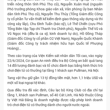
triển nông thôn tỉnh Phú Thọ cũ), Nguyễn Xuân Huệ (nguyên
Phó trưởng phòng Khoa giáo văn xã, Văn phòng Ủy ban Nhân
dân tỉnh Phú Thọ cũ), Nguyễn Thu Thủy (Tổng Giám đốc Công
ty cổ phần Tư vấn thiết kế kiểm định giao thông xây dựng và thi
công xây lắp), Chu Đình Tuấn (bác sỹ), Lê Thế Chiến (cựu Phó
Tổng Biên tập Tạp chí Thanh tra Chính phủ), Nguyễn Thế Vũ và
Vũ Ngọc Hà (đều là ca sỹ, kinh doanh tự do), Hồ Đồng Tháp
(Giám đốc Công ty cổ phần O2 Việt Nam), Nguyễn Quốc Khánh
(Giám đốc Công ty trách nhiệm hữu hạn Quốc tế Phượng
Hoàng)…
Theo cáo trạng của Viện Kiểm sát nhân dân Tối cao, vào ngày
22/6/2024, Cơ quan An ninh điều tra Bộ Công an bắt quả tang
14 đối tượng đánh bạc và tổ chức đánh bạc bằng hình thức trò
chơi điện tử có thưởng tại tầng 1 khách sạn Pullman, Hà Nội.
Tang vật thu giữ gần 13 tỷ đồng tiền mặt, hơn 1,1 triệu USD và
một số loại ngoại tệ khác.
Qua điều tra đã xác định, Câu lạc bộ King Club có địa chỉ tại
tầng 1, khách sạn Pullman, số 40 Cát Linh, Hà Nội thuộc Công
ty Việt Hải Đăng là doanh nghiệp được cấp phép kinh doanh
trò chơi điện tử có thưởng dành cho người nước ngoài.