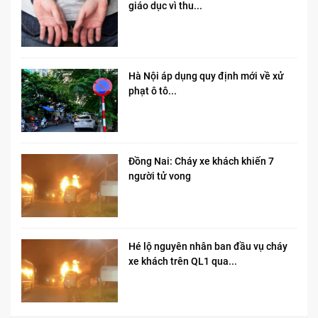
giáo dục vì thu...
Hà Nội áp dụng quy định mới về xử
phạt ô tô...
Đồng Nai: Cháy xe khách khiến 7
người tử vong​
Hé lộ nguyên nhân ban đầu vụ cháy
xe khách trên QL1 qua...