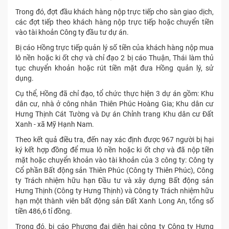
Trong đó, đợt đầu khách hàng nộp trực tiếp cho sàn giao dịch,
các đợt tiếp theo khách hàng nộp trực tiếp hoặc chuyển tiền
vào tài khoản Công ty đầu tư dự án.
Bị cáo Hồng trực tiếp quản lý số tiền của khách hàng nộp mua
lô nền hoặc ki ốt chợ và chỉ đạo 2 bị cáo Thuận, Thái làm thủ
tục chuyển khoản hoặc rút tiền mặt đưa Hồng quản lý, sử
dụng.
Cụ thể, Hồng đã chỉ đạo, tổ chức thực hiện 3 dự án gồm: Khu
dân cư, nhà ở công nhân Thiên Phúc Hoàng Gia; Khu dân cư
Hưng Thịnh Cát Tường và Dự án Chỉnh trang Khu dân cư Đất
Xanh - xã Mỹ Hạnh Nam.
Theo kết quả điều tra, đến nay xác định được 967 người bị hại
ký kết hợp đồng để mua lô nền hoặc ki ốt chợ và đã nộp tiền
mặt hoặc chuyển khoản vào tài khoản của 3 công ty: Công ty
Cổ phần Bất động sản Thiên Phúc (Công ty Thiên Phúc), Công
ty Trách nhiệm hữu hạn Đầu tư và xây dựng Bất động sản
Hưng Thịnh (Công ty Hưng Thịnh) và Công ty Trách nhiệm hữu
hạn một thành viên bất động sản Đất Xanh Long An, tổng số
tiền 486,6 tỉ đồng.
Trong đó, bị cáo Phượng đại diện hai công ty Công ty Hưng