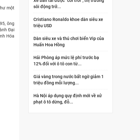
Xe bán tải được “cởi trói”, thị trường
sôi động trở...
 như một
Cristiano Ronaldo khoe dàn siêu xe
395, ông
triệu USD
ành Đại
hanh Hóa
Dàn siêu xe và thú chơi biển Vip của
Huấn Hoa Hồng
Hải Phòng áp mức lệ phí trước bạ
12% đối với ô tô con từ...
Giá vàng trong nước bất ngờ giảm 1
triệu đồng mỗi lượng...
Hà Nội áp dụng quy định mới về xử
phạt ô tô dừng, đỗ...