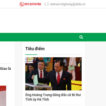
0913376786
vietnam.highway@dailo.vn
Tiêu điểm
Giao là
Ông Hoàng Trung Dũng đắc cử Bí thư
Tỉnh ủy Hà Tĩnh