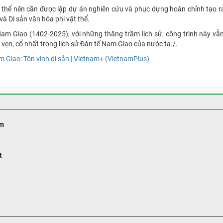
ật thể nên cần được lập dự án nghiên cứu và phục dựng hoàn chỉnh tạo r
 và Di sản văn hóa phi vật thể.
am Giao (1402-2025), với những thăng trầm lịch sử, công trình này vẫ
vẹn, cổ nhất trong lịch sử Đàn tế Nam Giao của nước ta./.
 Giao: Tôn vinh di sản | Vietnam+ (VietnamPlus)
m
t