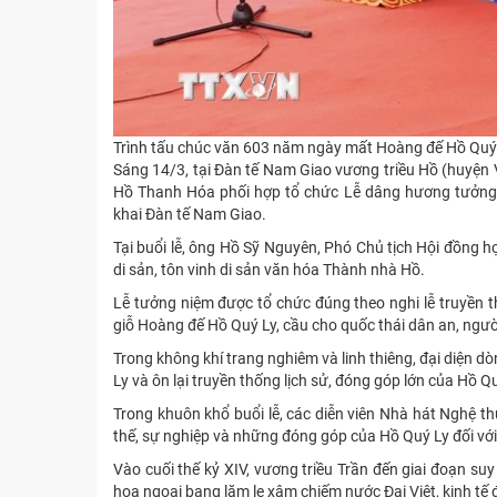
Trình tấu chúc văn 603 năm ngày mất Hoàng đế Hồ Quý
Sáng 14/3, tại Đàn tế Nam Giao vương triều Hồ (huyện 
Hồ Thanh Hóa phối hợp tổ chức Lễ dâng hương tưởng
khai Đàn tế Nam Giao.
Tại buổi lễ, ông Hồ Sỹ Nguyên, Phó Chủ tịch Hội đồng 
di sản, tôn vinh di sản văn hóa Thành nhà Hồ.
Lễ tưởng niệm được tổ chức đúng theo nghi lễ truyền th
giỗ Hoàng đế Hồ Quý Ly, cầu cho quốc thái dân an, ngư
Trong không khí trang nghiêm và linh thiêng, đại diện
Ly và ôn lại truyền thống lịch sử, đóng góp lớn của Hồ 
Trong khuôn khổ buổi lễ, các diễn viên Nhà hát Nghệ t
thế, sự nghiệp và những đóng góp của Hồ Quý Ly đối vớ
Vào cuối thế kỷ XIV, vương triều Trần đến giai đoạn s
họa ngoại bang lăm le xâm chiếm nước Đại Việt, kinh tế đ