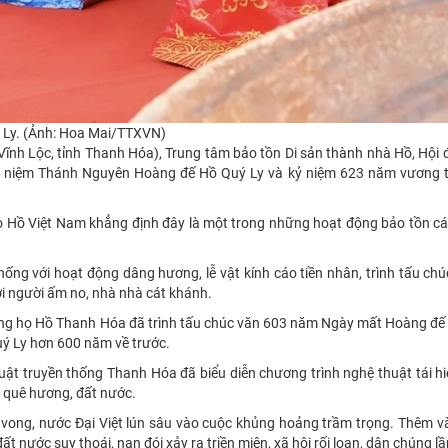
 Ly. (Ảnh: Hoa Mai/TTXVN)
Vĩnh Lộc, tỉnh Thanh Hóa), Trung tâm bảo tồn Di sản thành nhà Hồ, Hội
 niệm Thánh Nguyên Hoàng đế Hồ Quý Ly và kỷ niệm 623 năm vương t
họ Hồ Việt Nam khẳng định đây là một trong những hoạt động bảo tồn các
ống với hoạt động dâng hương, lễ vật kính cáo tiền nhân, trình tấu chú
ời người ấm no, nhà nhà cát khánh.
 dòng họ Hồ Thanh Hóa đã trình tấu chúc văn 603 năm Ngày mất Hoàng đ
Quý Ly hơn 600 năm về trước.
huật truyền thống Thanh Hóa đã biểu diễn chương trình nghệ thuật tái h
i quê hương, đất nước.
uy vong, nước Đại Việt lún sâu vào cuộc khủng hoảng trầm trọng. Thêm v
ất nước suy thoái, nạn đói xảy ra triền miên, xã hội rối loạn, dân chúng l