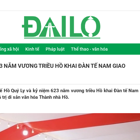
ống xã hội
Kinh tế
Pháp luật
Thể thao - văn hóa
3 NĂM VƯƠNG TRIỀU HỒ KHAI ĐÀN TẾ NAM GIAO
 Hồ Quý Ly và kỷ niệm 623 năm vương triều Hồ khai Đàn tế Nam 
 trị di sản văn hóa Thành nhà Hồ.