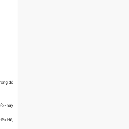
trong đó
Hồ - nay
riều Hồ,