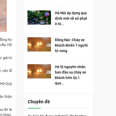
Hà Nội áp dụng quy
định mới về xử phạt
ô tô...
 đồng họ
Đồng Nai: Cháy xe
riều Hồ
khách khiến 7 người
tử vong​
 giá trị
Hé lộ nguyên nhân
c văn lễ
ban đầu vụ cháy xe
khách trên QL1
qua...
ế Hồ Quý
iện thân
Chuyên đề
ào đó là
ầm than.