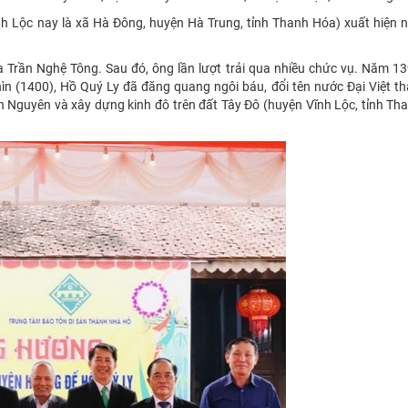
Vĩnh Lộc nay là xã Hà Đông, huyện Hà Trung, tỉnh Thanh Hóa) xuất hiện
a Trần Nghệ Tông. Sau đó, ông lần lượt trải qua nhiều chức vụ. Năm 1
 (1400), Hồ Quý Ly đã đăng quang ngôi báu, đổi tên nước Đại Việt th
ánh Nguyên và xây dựng kinh đô trên đất Tây Đô (huyện Vĩnh Lộc, tỉnh T