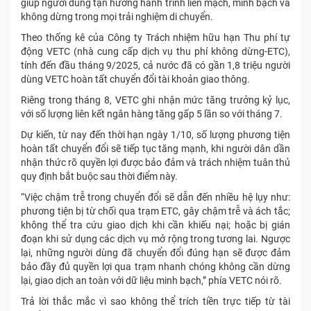
giúp người dùng tận hưởng hành trình liền mạch, minh bạch và
không dừng trong mọi trải nghiệm di chuyển.
Theo thống kê của Công ty Trách nhiệm hữu hạn Thu phí tự
động VETC (nhà cung cấp dịch vụ thu phí không dừng-ETC),
tính đến đầu tháng 9/2025, cả nước đã có gần 1,8 triệu người
dùng VETC hoàn tất chuyển đổi tài khoản giao thông.
Riêng trong tháng 8, VETC ghi nhận mức tăng trưởng kỷ lục,
với số lượng liên kết ngân hàng tăng gấp 5 lần so với tháng 7.
Dự kiến, từ nay đến thời hạn ngày 1/10, số lượng phương tiện
hoàn tất chuyển đổi sẽ tiếp tục tăng mạnh, khi người dân dần
nhận thức rõ quyền lợi được bảo đảm và trách nhiệm tuân thủ
quy định bắt buộc sau thời điểm này.
“Việc chậm trễ trong chuyển đổi sẽ dẫn đến nhiều hệ lụy như:
phương tiện bị từ chối qua trạm ETC, gây chậm trễ và ách tắc;
không thể tra cứu giao dịch khi cần khiếu nại; hoặc bị gián
đoạn khi sử dụng các dịch vụ mở rộng trong tương lai. Ngược
lại, những người dùng đã chuyển đổi đúng hạn sẽ được đảm
bảo đầy đủ quyền lợi qua trạm nhanh chóng không cần dừng
lại, giao dịch an toàn với dữ liệu minh bạch,” phía VETC nói rõ.
Trả lời thắc mắc vì sao không thể trích tiền trực tiếp từ tài