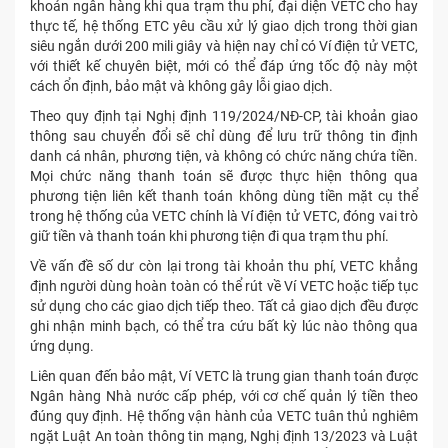
khoản ngân hàng khi qua trạm thu phí, đại diện VETC cho hay
thực tế, hệ thống ETC yêu cầu xử lý giao dịch trong thời gian
siêu ngắn dưới 200 mili giây và hiện nay chỉ có Ví điện tử VETC,
với thiết kế chuyên biệt, mới có thể đáp ứng tốc độ này một
cách ổn định, bảo mật và không gây lỗi giao dịch.
Theo quy định tại Nghị định 119/2024/NĐ-CP, tài khoản giao
thông sau chuyển đổi sẽ chỉ dùng để lưu trữ thông tin định
danh cá nhân, phương tiện, và không có chức năng chứa tiền.
Mọi chức năng thanh toán sẽ được thực hiện thông qua
phương tiện liên kết thanh toán không dùng tiền mặt cụ thể
trong hệ thống của VETC chính là Ví điện tử VETC, đóng vai trò
giữ tiền và thanh toán khi phương tiện đi qua trạm thu phí.
Về vấn đề số dư còn lại trong tài khoản thu phí, VETC khẳng
định người dùng hoàn toàn có thể rút về Ví VETC hoặc tiếp tục
sử dụng cho các giao dịch tiếp theo. Tất cả giao dịch đều được
ghi nhận minh bạch, có thể tra cứu bất kỳ lúc nào thông qua
ứng dụng.
Liên quan đến bảo mật, Ví VETC là trung gian thanh toán được
Ngân hàng Nhà nước cấp phép, với cơ chế quản lý tiền theo
đúng quy định. Hệ thống vận hành của VETC tuân thủ nghiêm
ngặt Luật An toàn thông tin mạng, Nghị định 13/2023 và Luật