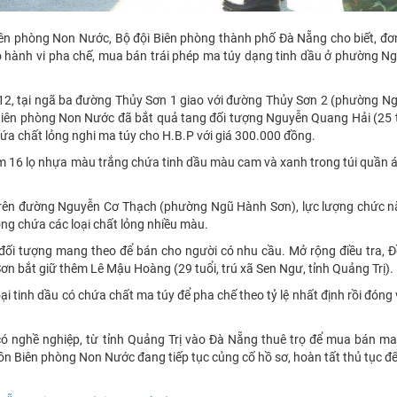
ên phòng Non Nước, Bộ đội Biên phòng thành phố Đà Nẵng cho biết, đơn
g có hành vi pha chế, mua bán trái phép ma túy dạng tinh dầu ở phường 
5/12, tại ngã ba đường Thủy Sơn 1 giao với đường Thủy Sơn 2 (phường 
Biên phòng Non Nước đã bắt quả tang đối tượng Nguyễn Quang Hải (25 t
hứa chất lỏng nghi ma túy cho H.B.P với giá 300.000 đồng.
êm 16 lọ nhựa màu trắng chứa tinh dầu màu cam và xanh trong túi quần á
rên đường Nguyễn Cơ Thạch (phường Ngũ Hành Sơn), lực lượng chức n
ong chứa các loại chất lỏng nhiều màu.
 đối tượng mang theo để bán cho người có nhu cầu. Mở rộng điều tra, 
bắt giữ thêm Lê Mậu Hoàng (29 tuổi, trú xã Sen Ngư, tỉnh Quảng Trị).
ại tinh dầu có chứa chất ma túy để pha chế theo tỷ lệ nhất định rồi đóng
ó nghề nghiệp, từ tỉnh Quảng Trị vào Đà Nẵng thuê trọ để mua bán ma 
Đồn Biên phòng Non Nước đang tiếp tục củng cố hồ sơ, hoàn tất thủ tục để