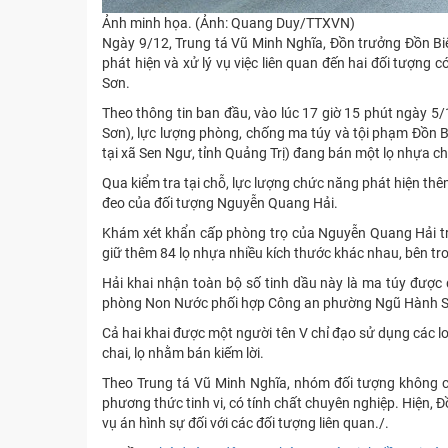
Ảnh minh họa. (Ảnh: Quang Duy/TTXVN)
Ngày 9/12, Trung tá Vũ Minh Nghĩa, Đồn trưởng Đồn Bi
phát hiện và xử lý vụ việc liên quan đến hai đối tượn
Sơn.
Theo thông tin ban đầu, vào lúc 17 giờ 15 phút ngày 
Sơn), lực lượng phòng, chống ma túy và tội phạm Đồn 
tại xã Sen Ngư, tỉnh Quảng Trị) đang bán một lọ nhựa c
Qua kiểm tra tại chỗ, lực lượng chức năng phát hiện th
đeo của đối tượng Nguyễn Quang Hải.
Khám xét khẩn cấp phòng trọ của Nguyễn Quang Hải t
giữ thêm 84 lọ nhựa nhiều kích thước khác nhau, bên tr
Hải khai nhận toàn bộ số tinh dầu này là ma túy được
phòng Non Nước phối hợp Công an phường Ngũ Hành Sơn 
Cả hai khai được một người tên V chỉ đạo sử dụng các lo
chai, lọ nhằm bán kiếm lời.
Theo Trung tá Vũ Minh Nghĩa, nhóm đối tượng không c
phương thức tinh vi, có tính chất chuyên nghiệp. Hiện, 
vụ án hình sự đối với các đối tượng liên quan./.