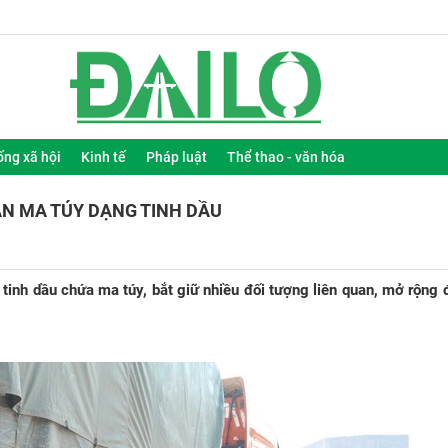
ống xã hội
Kinh tế
Pháp luật
Thể thao - văn hóa
ÁN MA TÚY DẠNG TINH DẦU
inh dầu chứa ma túy, bắt giữ nhiều đối tượng liên quan, mở rộng đ