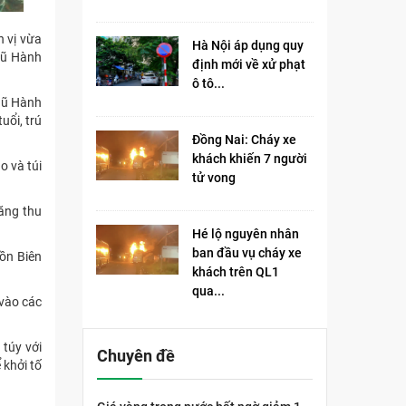
 vị vừa
Hà Nội áp dụng quy
Ngũ Hành
định mới về xử phạt
ô tô...
Ngũ Hành
uổi, trú
Đồng Nai: Cháy xe
khách khiến 7 người
o và túi
tử vong​
ăng thu
Hé lộ nguyên nhân
ban đầu vụ cháy xe
Đồn Biên
khách trên QL1
qua...
 vào các
túy với
Chuyên đề
 khởi tố