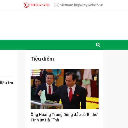
0913376786
vietnam.highway@dailo.vn
Tiêu điểm
iều tra
Ông Hoàng Trung Dũng đắc cử Bí thư
Tỉnh ủy Hà Tĩnh