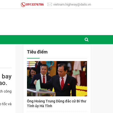
0913376786
vietnam.highway@dailo.vn
Tiêu điểm
n bay
ao.
ch công
Ông Hoàng Trung Dũng đắc cử Bí thư
o tốc và
Tỉnh ủy Hà Tĩnh