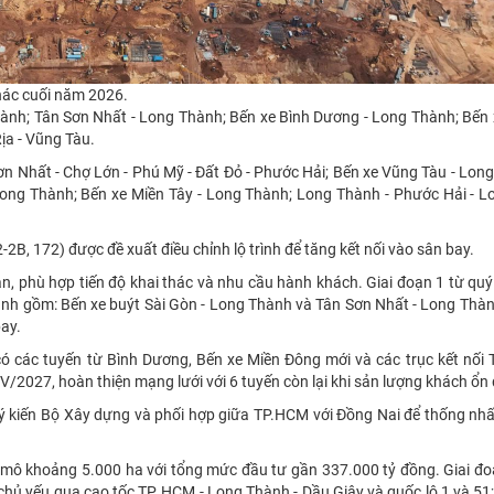
hác cuối năm 2026.
ành; Tân Sơn Nhất - Long Thành; Bến xe Bình Dương - Long Thành; Bến 
ịa - Vũng Tàu.
ơn Nhất - Chợ Lớn - Phú Mỹ - Đất Đỏ - Phước Hải; Bến xe Vũng Tàu - Lon
ong Thành; Bến xe Miền Tây - Long Thành; Long Thành - Phước Hải - Lo
2-2B, 172) được đề xuất điều chỉnh lộ trình để tăng kết nối vào sân bay.
n, phù hợp tiến độ khai thác và nhu cầu hành khách. Giai đoạn 1 từ quý
hanh gồm: Bến xe buýt Sài Gòn - Long Thành và Tân Sơn Nhất - Long Thà
bay.
ó các tuyến từ Bình Dương, Bến xe Miền Đông mới và các trục kết nối 
IV/2027, hoàn thiện mạng lưới với 6 tuyến còn lại khi sản lượng khách ổn 
lấy ý kiến Bộ Xây dựng và phối hợp giữa TP.HCM với Đồng Nai để thống n
 mô khoảng 5.000 ha với tổng mức đầu tư gần 337.000 tỷ đồng. Giai đo
 chủ yếu qua cao tốc TP
.
HCM - Long Thành - Dầu Giây và quốc lộ 1 và 51