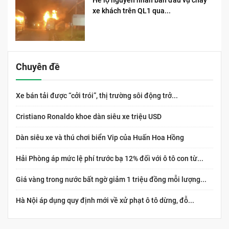
Hé lộ nguyên nhân ban đầu vụ cháy
xe khách trên QL1 qua...
Chuyên đề
Xe bán tải được “cởi trói”, thị trường sôi động trở...
Cristiano Ronaldo khoe dàn siêu xe triệu USD
Dàn siêu xe và thú chơi biển Vip của Huấn Hoa Hồng
Hải Phòng áp mức lệ phí trước bạ 12% đối với ô tô con từ...
Giá vàng trong nước bất ngờ giảm 1 triệu đồng mỗi lượng...
Hà Nội áp dụng quy định mới về xử phạt ô tô dừng, đỗ...