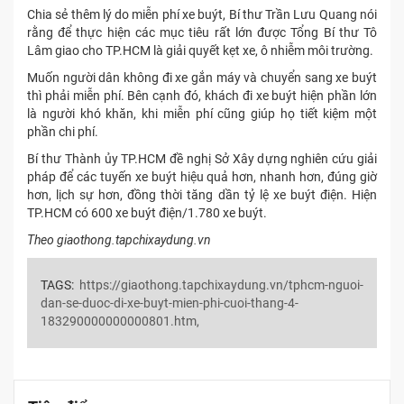
Chia sẻ thêm lý do miễn phí xe buýt, Bí thư Trần Lưu Quang nói
rằng để thực hiện các mục tiêu rất lớn được Tổng Bí thư Tô
Lâm giao cho TP.HCM là giải quyết kẹt xe, ô nhiễm môi trường.
Muốn người dân không đi xe gắn máy và chuyển sang xe buýt
thì phải miễn phí. Bên cạnh đó, khách đi xe buýt hiện phần lớn
là người khó khăn, khi miễn phí cũng giúp họ tiết kiệm một
phần chi phí.
Bí thư Thành ủy TP.HCM đề nghị Sở Xây dựng nghiên cứu giải
pháp để các tuyến xe buýt hiệu quả hơn, nhanh hơn, đúng giờ
hơn, lịch sự hơn, đồng thời tăng dần tỷ lệ xe buýt điện. Hiện
TP.HCM có 600 xe buýt điện/1.780 xe buýt.
Theo giaothong.tapchixaydung.vn
TAGS:
https://giaothong.tapchixaydung.vn/tphcm-nguoi-
dan-se-duoc-di-xe-buyt-mien-phi-cuoi-thang-4-
183290000000000801.htm,