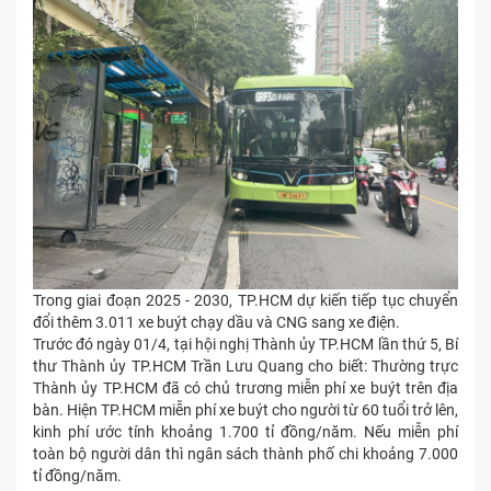
Trong giai đoạn 2025 - 2030, TP.HCM dự kiến tiếp tục chuyển
đổi thêm 3.011 xe buýt chạy dầu và CNG sang xe điện.
Trước đó ngày 01/4, tại hội nghị Thành ủy TP.HCM lần thứ 5, Bí
thư Thành ủy TP.HCM Trần Lưu Quang cho biết: Thường trực
Thành ủy TP.HCM đã có chủ trương miễn phí xe buýt trên địa
bàn. Hiện TP.HCM miễn phí xe buýt cho người từ 60 tuổi trở lên,
kinh phí ước tính khoảng 1.700 tỉ đồng/năm. Nếu miễn phí
toàn bộ người dân thì ngân sách thành phố chi khoảng 7.000
tỉ đồng/năm.