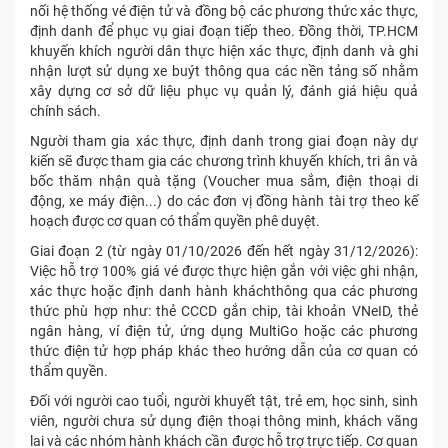
nối hệ thống vé điện tử và đồng bộ các phương thức xác thực,
định danh để phục vụ giai đoạn tiếp theo. Đồng thời, TP.HCM
khuyến khích người dân thực hiện xác thực, định danh và ghi
nhận lượt sử dụng xe buýt thông qua các nền tảng số nhằm
xây dựng cơ sở dữ liệu phục vụ quản lý, đánh giá hiệu quả
chính sách.
Người tham gia xác thực, định danh trong giai đoạn này dự
kiến sẽ được tham gia các chương trình khuyến khích, tri ân và
bốc thăm nhận quà tặng (Voucher mua sắm, điện thoại di
động, xe máy điện...) do các đơn vị đồng hành tài trợ theo kế
hoạch được cơ quan có thẩm quyền phê duyệt.
Giai đoạn 2 (từ ngày 01/10/2026 đến hết ngày 31/12/2026):
Việc hỗ trợ 100% giá vé được thực hiện gắn với việc ghi nhận,
xác thực hoặc định danh hành kháchthông qua các phương
thức phù hợp như: thẻ CCCD gắn chip, tài khoản VNeID, thẻ
ngân hàng, ví điện tử, ứng dụng MultiGo hoặc các phương
thức điện tử hợp pháp khác theo hướng dẫn của cơ quan có
thẩm quyền.
Đối với người cao tuổi, người khuyết tật, trẻ em, học sinh, sinh
viên, người chưa sử dụng điện thoại thông minh, khách vãng
lai và các nhóm hành khách cần được hỗ trợ trực tiếp. Cơ quan