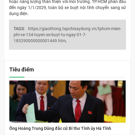
hoặc năng lượng thân thiện với môi trường. TP.HCM phấn đấu
đến ngày 1/1/2029, toàn bộ xe buýt nội tỉnh chuyển sang sử
dụng điện.
TAGS:
https://giaothong.tapchixaydung.vn/tphcm-mien-
phi-ve-134-tuyen-xe-buyt-tu-ngay-01-7-
183290000000001449.htm,
Tiêu điểm
Ông Hoàng Trung Dũng đắc cử Bí thư Tỉnh ủy Hà Tĩnh