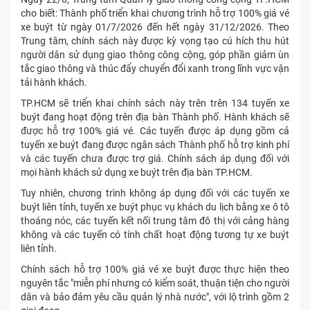
cho biết: Thành phố triển khai chương trình hỗ trợ 100% giá vé
xe buýt từ ngày 01
/
7
/
2026 đến hết ngày 31
/
12
/
2026. Theo
Trung tâm, chính sách này được kỳ vọng tạo cú hích thu hút
người dân sử dụng giao thông công cộng, góp phần giảm ùn
tắc giao thông và thúc đẩy chuyển đổi xanh trong lĩnh vực vận
tải hành khách.
TP.HCM sẽ triển khai chính sách này trên trên 134 tuyến xe
buýt đang hoạt động trên địa bàn Thành phố. Hành khách sẽ
được hỗ trợ 100% giá vé. Các tuyến được áp dụng gồm cả
tuyến xe buýt đang được ngân sách Thành phố hỗ trợ kinh phí
và các tuyến chưa được trợ giá. Chính sách áp dụng đối với
mọi hành khách sử dụng xe buýt trên địa bàn TP.HCM.
Tuy nhiên, chương trình không áp dụng đối với các tuyến xe
buýt liên tỉnh, tuyến xe buýt phục vụ khách du lịch bằng xe ô tô
thoáng nóc, các tuyến kết nối trung tâm đô thị với cảng hàng
không và các tuyến có tính chất hoạt động tương tự xe buýt
liên tỉnh.
Chính sách hỗ trợ 100% giá vé xe buýt được thực hiện theo
nguyên tắc "miễn phí nhưng có kiểm soát, thuận tiện cho người
dân và bảo đảm yêu cầu quản lý nhà nước", với lộ trình gồm 2