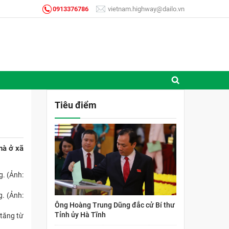
0913376786
vietnam.highway@dailo.vn
Tiêu điểm
hà ở xã
. (Ảnh:
Ông Hoàng Trung Dũng đắc cử Bí thư
Tỉnh ủy Hà Tĩnh
 tăng từ