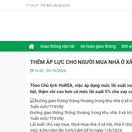
17:16 ICT THỨ BẢY, 08/08/2026
Giao thông vận tải
An toàn giao thông
Đời s
THÊM ÁP LỰC CHO NGƯỜI MUA NHÀ Ở XÃ H
14:32 - 03/10/2024
Theo Chủ tịch HoREA, việc áp dụng mức lãi suất va
hội, thậm chí cao hơn cả mức lãi suất 5% cho vay c
Đường giao thông thông thoáng trong khu nhà ở xã h
Tuấn Anh/TTXVN)
Lãi suất cho vay mua, thuê mua nhà ở xã hội, nhà ở ch
mức 4,8%/năm lên 6,6%/năm kể từ ngày 1/8/2024.