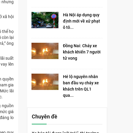
c nhưng
Hà Nội áp dụng quy
ở xã hội
định mới về xử phạt
ô tô...
ó thể họ
 còn lại
rả,” ông
Đồng Nai: Cháy xe
khách khiến 7 người
ãi suất
tử vong​
 vay lên
Hé lộ nguyên nhân
m quyền
ban đầu vụ cháy xe
tham gia
khách trên QL1
 Mức lãi
qua...
c.
ng nguồn
 mức giá
Chuyên đề
 đáng lo
Theo quy