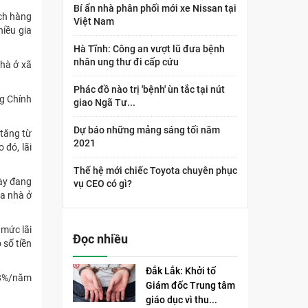
Bí ẩn nhà phân phối mới xe Nissan tại
ách hàng
Việt Nam
hiều gia
Hà Tĩnh: Công an vượt lũ đưa bệnh
nhân ung thư đi cấp cứu
nhà ở xã
Phác đồ nào trị 'bệnh' ùn tắc tại nút
ng Chính
giao Ngã Tư...
Dự báo những mảng sáng tối năm
 tăng từ
2021
 đó, lãi
Thế hệ mới chiếc Toyota chuyên phục
ày đang
vụ CEO có gì?
ua nhà ở
 mức lãi
Đọc nhiều
 số tiền
Đắk Lắk: Khởi tố
4,8%/năm
Giám đốc Trung tâm
giáo dục vì thu...