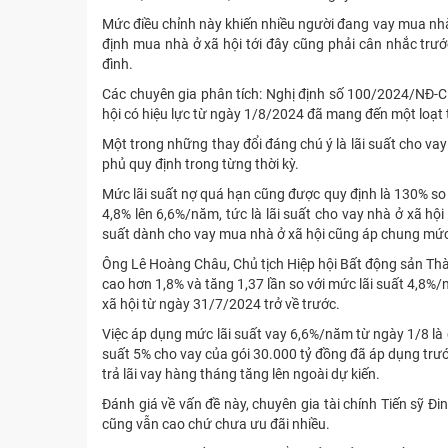
Mức điều chỉnh này khiến nhiều người đang vay mua nhà ở
định mua nhà ở xã hội tới đây cũng phải cân nhắc trướ
đình.
Các chuyên gia phân tích: Nghị định số 100/2024/NĐ-CP 
hội có hiệu lực từ ngày 1/8/2024 đã mang đến một loạt t
Một trong những thay đổi đáng chú ý là lãi suất cho va
phủ quy định trong từng thời kỳ.
Mức lãi suất nợ quá hạn cũng được quy định là 130% so v
4,8% lên 6,6%/năm, tức là lãi suất cho vay nhà ở xã hội
suất dành cho vay mua nhà ở xã hội cũng áp chung mức
Ông Lê Hoàng Châu, Chủ tịch Hiệp hội Bất động sản Th
cao hơn 1,8% và tăng 1,37 lần so với mức lãi suất 4,8
xã hội từ ngày 31/7/2024 trở về trước.
Việc áp dụng mức lãi suất vay 6,6%/năm từ ngày 1/8 là
suất 5% cho vay của gói 30.000 tỷ đồng đã áp dụng trước
trả lãi vay hàng tháng tăng lên ngoài dự kiến.
Đánh giá về vấn đề này, chuyên gia tài chính Tiến sỹ Đ
cũng vẫn cao chứ chưa ưu đãi nhiều.