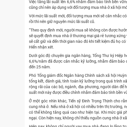
Việc tăng lãi suất lên 6,6% nhằm đảm bảo tính bền v
cũng chỉ nên áp dụng với đối tượng mua nhà ở xã hội mớ
Với mức lãi suất mới, đối tượng mua mới sẽ cân nhắc c
rồi thì nên giữ nguyên mức lãi suất cũ.
“Theo quy định mới, người mua sẽ không còn được hưởng n
sẽ quyết định mua nhà ở thương mại giá rẻ tương xứng vớ
sẽ cất giữ và đến thời gian nào đó khi tiết kiệm đủ họ 
Hiển nhận xét.
Dưới góc độ chuyên gia ngân hàng, Tổng Thư ký Hiệp h
6,6%/năm đã được cân nhắc kỹ lưỡng, nhằm đảm bảo cân 
đến 25 năm.
Phó Tổng giám đốc Ngân hàng Chính sách xã hội Huỳnh
tổng kết, đánh giá, tính toán kỹ lưỡng trong quá trình 
rộng rãi của các bộ, ngành, địa phương, người dân để h
suất mới này được điều chỉnh nhằm đảm bảo tính bền v
Ở một góc nhìn khác, Tiến sỹ Đinh Trọng Thịnh cho rằ
cung nhà ở. Nếu nhà ở xã hội có nhiều trên thị trường,
có thể không tăng quá cao như hiện tại. Khi mức giá ph
ngại. Còn hiện nay, không chỉ thiếu nguồn cung nhà ở x
Hiện nay, không chỉ người vay mua nhà đang lo lắng tr