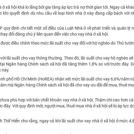
 xã hội khá lo lắng bởi gia tăng áp lực trả nợ thời gian tới. Ngay cả kh
c khi quyết định dù nhu cầu về loại hình nhà ở này đang cấp bách với n
quy định chi tiết một số điều của Luật Nhà ở về phát triển và quản lý 
hay đổi đáng chú ý liên quan đến việc cho vay nhà ở xã hội.
y được điều chỉnh theo mức lãi suất cho vay đối với hộ nghèo do Thủ tướ
ới lãi suất cho vay thông thường. Theo đó, lãi suất cho vay hộ nghèo sẽ
 tại Ngân hàng Chính sách xã hội đã tăng thêm 1,8% so với trước đây. Do
 này.
ành phố Hồ Chí Minh (HoREA) nhận xét mức lãi suất cho vay 6,6%/năm n
%/năm mà Ngân hàng Chính sách xã hội đã cho vay ưu đãi để mua, thuê m
 chưa phù hợp với bản chất khoản vay nhà ở xã hội. Thậm chí cao hơn cả
 đây. Với quy định mới, người mua, thuê mua nhà ở xã hội sẽ bị áp lực do
inh Thế Hiển cho rằng, ngay cả khi lãi suất cho vay nhà ở xã hội ở mức 