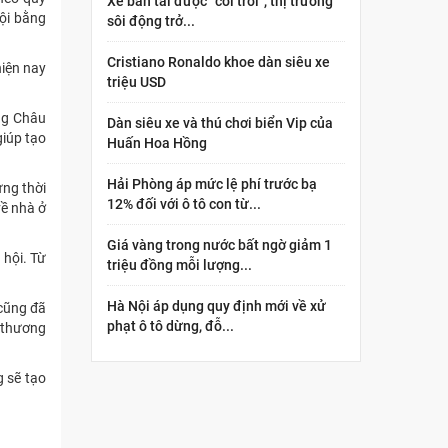
Xe bán tải được “cởi trói”, thị trường
hội bằng
sôi động trở...
Cristiano Ronaldo khoe dàn siêu xe
hiện nay
triệu USD
àng Châu
Dàn siêu xe và thú chơi biển Vip của
giúp tạo
Huấn Hoa Hồng
Hải Phòng áp mức lệ phí trước bạ
ừng thời
12% đối với ô tô con từ...
về nhà ở
Giá vàng trong nước bất ngờ giảm 1
hội. Từ
triệu đồng mỗi lượng...
Hà Nội áp dụng quy định mới về xử
cũng đã
phạt ô tô dừng, đỗ...
y thương
g sẽ tạo