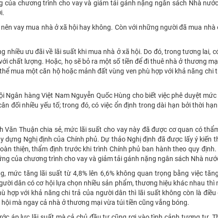
ững của chương trình cho vay và giảm tải gánh nặng ngân sách Nhà nướ
i.
ó nên vay mua nhà ở xã hội hay không. Còn với những người đã mua nhà 
hiều ưu đãi về lãi suất khi mua nhà ở xã hội. Do đó, trong tương lai, c
i chất lượng. Hoặc, họ sẽ bỏ ra một số tiền để đi thuê nhà ở thương mại
có thể mua một căn hộ hoặc mảnh đất vùng ven phù hợp với khả năng chi t
ội Ngân hàng Việt Nam Nguyễn Quốc Hùng cho biết việc phê duyệt mức l
đối nhiều yếu tố; trong đó, có việc ổn định trong dài hạn bởi thời hạn
 Văn Thuận chia sẻ, mức lãi suất cho vay này đã được cơ quan có thẩ
xây dựng Nghị định của Chính phủ. Dự thảo Nghị định đã được lấy ý kiến 
oàn thiện, thẩm định trước khi trình Chính phủ ban hành theo quy định.
ững của chương trình cho vay và giảm tải gánh nặng ngân sách Nhà nướ
ng, mức tăng lãi suất từ 4,8% lên 6,6% không quan trọng bằng việc tă
 người dân có cơ hội lựa chọn nhiều sản phẩm, thương hiệu khác nhau thì
ù hợp với khả năng chi trả của người dân thì lãi suất không còn là điều
ã hội mà ngay cả nhà ở thương mại vừa túi tiền cũng vắng bóng.
ước áp lực lãi suất mà cả chủ đầu tư cũng rơi vào tình cảnh tương tự. 