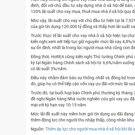
định, đối với chủ đầu tư xây dựng nhà ở xã hội để bán,
120% lãi suất cho vay mua, thuê mua nhà ở xã hội quy đị
Như vậy, lãi suất cho vay với chủ đầu tư hiện tại là 7,
của gói tín dụng 120.000 tỷ đồng và thấp hơn lãi suất v
Trước thực tế lãi suất cho vay nhà ở xã hội hiện tại 
kiến nghị xem xét tiếp tục giữ nguyên mức lãi vay 4,8%
sự ổn định, nhất là trong lúc người mua nhà cũng còn đ
Đồng thời, HoREA cũng kiến nghị Thủ tướng Chính phủ x
kỳ tại Ngân hàng Chính sách xã hội từ 6,6%/năm xuống 
có lãi suất 3%/năm.
Điều này nhằm đảm bảo sự thống nhất và đồng bộ tron
đó, giúp họ có thể tiếp cận vốn vay ưu đãi với mức lãi s
Trước đó, tại buổi họp báo Chính phủ thường kỳ tháng
đề nghị Ngân hàng Nhà nước nghiên cứu gói vay ưu đãi 
mại với kỳ hạn vay 10-15 năm.
Mức lãi đề xuất này mềm hơn gói tín dụng ưu đãi đang t
thêm động lực cho người thu nhập thấp, công nhân khu 
Nguồn:
Thêm áp lực cho người mua nhà ở xã hội khi lãi 