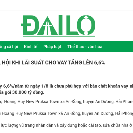
ống xã hội
Kinh tế
Pháp luật
Thể thao - văn hóa
ỘI KHI LÃI SUẤT CHO VAY TĂNG LÊN 6,6%
y 6,6%/năm từ ngày 1/8 là chưa phù hợp với bản chất khoản vay n
ủa gói 30.000 tỷ đồng.
ội Hoàng Huy New Pruksa Town xã An Đồng, huyện An Dương, Hải Phòng
o lực lượng vũ trang nhân dân và xây dựng hoặc cải tạo, sửa chữa nhà ở