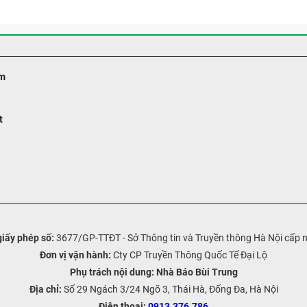
m
t
iấy phép số:
3677/GP-TTĐT - Sở Thông tin và Truyền thông Hà Nội cấp 
Đơn vị vận hành:
Cty CP Truyền Thông Quốc Tế Đại Lộ
Phụ trách nội dung:
Nhà Báo Bùi Trung
Địa chỉ:
Số 29 Ngách 3/24 Ngõ 3, Thái Hà, Đống Đa, Hà Nội
Điện thoại:
0913.376.786