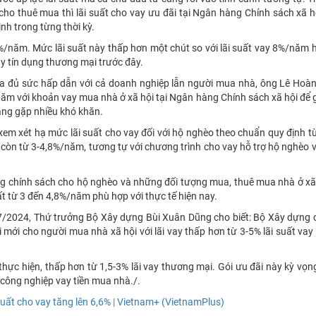
 cho thuê mua thì lãi suất cho vay ưu đãi tại Ngân hàng Chính sách xã 
nh trong từng thời kỳ.
92%/năm. Mức lãi suất này thấp hơn một chút so với lãi suất vay 8%/năm 
ay tín dụng thương mại trước đây.
chưa đủ sức hấp dẫn với cả doanh nghiệp lẫn người mua nhà, ông Lê Ho
/năm với khoản vay mua nhà ở xã hội tại Ngân hàng Chính sách xã hội để 
ang gặp nhiều khó khăn.
em xét hạ mức lãi suất cho vay đối với hộ nghèo theo chuẩn quy định t
còn từ 3-4,8%/năm, tương tự với chương trình cho vay hỗ trợ hộ nghèo 
g chính sách cho hộ nghèo và những đối tượng mua, thuê mua nhà ở xã 
uất từ 3 đến 4,8%/năm phù hợp với thực tế hiện nay.
 7/2024, Thứ trưởng Bộ Xây dựng Bùi Xuân Dũng cho biết: Bộ Xây dựng 
mới cho người mua nhà xã hội với lãi vay thấp hơn từ 3-5% lãi suất va
hực hiện, thấp hơn từ 1,5-3% lãi vay thương mại. Gói ưu đãi này kỳ vọn
công nghiệp vay tiền mua nhà./.
suất cho vay tăng lên 6,6% | Vietnam+ (VietnamPlus)