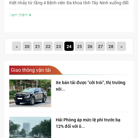
Kiệt nhảy từ tầng 4 Bệnh viện Đa khoa tỉnh Tây Ninh xuống đất
tự sát.
Xem thêm
«
20
21
22
23
24
25
26
27
28
»
Giao thông vận tải
Xe bán tải được “cởi trói”, thị trường
sôi...
Hải Phòng áp mức lệ phí trước bạ
12% đối với ô...