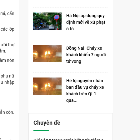
 mỉ, cẩn
Hà Nội áp dụng quy
định mới về xử phạt
ô tô...
 các lớp
gười thợ
Đồng Nai: Cháy xe
hẩm.
khách khiến 7 người
 làm nón
tử vong​
p phụ nữ
Hé lộ nguyên nhân
hu nhập
ban đầu vụ cháy xe
khách trên QL1
qua...
vẫn còn.
Chuyên đề