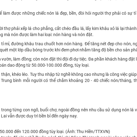
àm được những chiếc nón lá đẹp, bền, đòi hỏi người thợ phải có sự tỉ
thợ phải xếp lá cho phẳng, cắt chéo đầu lá, lấy kim khâu xỏ lá lại thành
g mà nón được làm hai loại: nón hàng và nón đặt.
n tỉ mỉ, đường khâu trau chuốt hơn nón hàng. Để tăng nét đẹp cho nón, n
 quét một lớp dầu bóng trước khi đem phơi nhằm tăng độ bền cho sản p
 vườn, làm đồng; còn nón đặt thì đội đi dự tiệc. Đa phần khách hàng đặt
á bán dao động từ 50.000-100.000 đồng, tùy loại.
thận, khéo léo. Tuy thu nhập từ nghề không cao nhưng là công việc giú
. Trung bình mỗi người có thể chằm khoảng 20 - 40 chiếc nón/tháng, t
u trong từng con ngõ, buổi chợ, ngoài đồng nên nhu cầu sử dụng nón lá 
 Lai vẫn được duy trì bền bỉ đến ngày nay.
từ 50.000 đến 120.000 đồng tùy loại. (Ảnh: Thu Hiền/TTXVN)