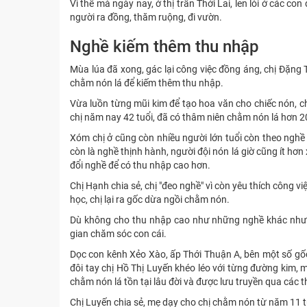
Vì thế mà ngày nay, ở thị trấn Thới Lai, len lỏi ở các 
người ra đồng, thăm ruộng, đi vườn.
Nghề kiếm thêm thu nhập
Mùa lúa đã xong, gác lại công việc đồng áng, chị Đặng T
chằm nón lá để kiếm thêm thu nhập.
Vừa luồn từng mũi kim để tạo hoa văn cho chiếc nón, ch
chị năm nay 42 tuổi, đã có thâm niên chằm nón lá hơn 
Xóm chị ở cũng còn nhiều người lớn tuổi còn theo nghề 
còn là nghề thịnh hành, người đội nón lá giờ cũng ít hơ
đổi nghề để có thu nhập cao hơn.
Chị Hạnh chia sẻ, chị "đeo nghề" vì còn yêu thích công v
học, chị lại ra gốc dừa ngồi chằm nón.
Dù không cho thu nhập cao như những nghề khác nhưng
gian chăm sóc con cái.
Dọc con kênh Xẻo Xào, ấp Thới Thuận A, bên một số gốc
đôi tay chị Hồ Thị Luyến khéo léo với từng đường kim, 
chằm nón lá tồn tại lâu đời và được lưu truyền qua các t
Chị Luyến chia sẻ, mẹ dạy cho chị chằm nón từ năm 11 t