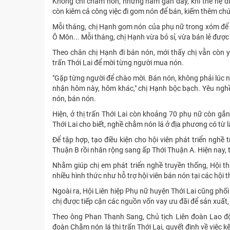
Không chỉ chằm nón, những năm gần đây, khi thế hệ đi 
còn kiêm cả công việc đi gom nón để bán, kiếm thêm chú
Mỗi tháng, chị Hạnh gom nón của phụ nữ trong xóm để đ
Ô Môn... Mỗi tháng, chị Hạnh vừa bỏ sỉ, vừa bán lẻ đượ
Theo chân chị Hạnh đi bán nón, mới thấy chị vẫn còn y
trấn Thới Lai để mời từng người mua nón.
"Gặp từng người để chào mời. Bán nón, không phải lúc 
nhận hôm này, hôm khác," chị Hạnh bộc bạch. Yêu ngh
nón, bán nón.
Hiện, ở thị trấn Thới Lai còn khoảng 70 phụ nữ còn gắ
Thới Lai cho biết, nghề chằm nón lá ở địa phương có từ l
Để tập hợp, tạo điều kiện cho hội viên phát triển nghề 
Thuận B rồi nhân rộng sang ấp Thới Thuận A. Hiện nay, tạ
Nhằm giúp chị em phát triển nghề truyền thống, Hội 
nhiều hình thức như hỗ trợ hội viên bán nón tại các hội th
Ngoài ra, Hội Liên hiệp Phụ nữ huyện Thới Lai cũng phối
chị được tiếp cận các nguồn vốn vay ưu đãi để sản xuất,
Theo ông Phan Thanh Sang, Chủ tịch Liên đoàn Lao độ
đoàn Chằm nón lá thị trấn Thới Lai, quyết định về việc 