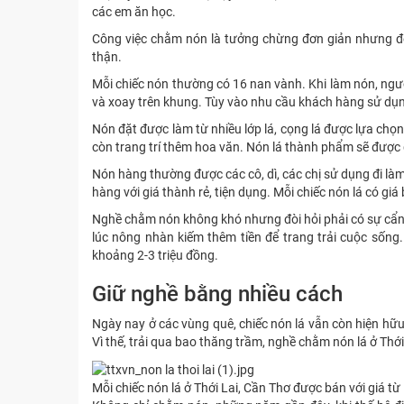
các em ăn học.
Công việc chằm nón là tưởng chừng đơn giản nhưng để l
thận.
Mỗi chiếc nón thường có 16 nan vành. Khi làm nón, người 
và xoay trên khung. Tùy vào nhu cầu khách hàng sử dụn
Nón đặt được làm từ nhiều lớp lá, cọng lá được lựa chọ
còn trang trí thêm hoa văn. Nón lá thành phẩm sẽ được
Nón hàng thường được các cô, dì, các chị sử dụng đi làm
hàng với giá thành rẻ, tiện dụng. Mỗi chiếc nón lá có gi
Nghề chằm nón không khó nhưng đòi hỏi phải có sự cẩn 
lúc nông nhàn kiếm thêm tiền để trang trải cuộc sống
khoảng 2-3 triệu đồng.
Giữ nghề bằng nhiều cách
Ngày nay ở các vùng quê, chiếc nón lá vẫn còn hiện hữ
Vì thế, trải qua bao thăng trầm, nghề chằm nón lá ở Thới
Mỗi chiếc nón lá ở Thới Lai, Cần Thơ được bán với giá 