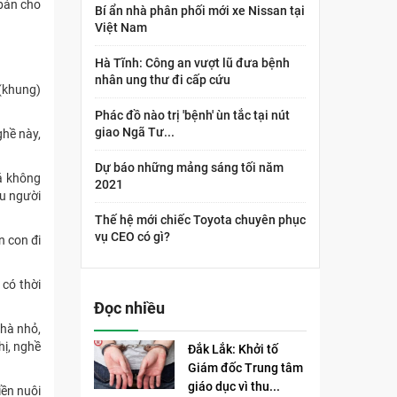
 bán cho
Bí ẩn nhà phân phối mới xe Nissan tại
Việt Nam
Hà Tĩnh: Công an vượt lũ đưa bệnh
nhân ung thư đi cấp cứu
 (khung)
Phác đồ nào trị 'bệnh' ùn tắc tại nút
giao Ngã Tư...
ghề này,
Dự báo những mảng sáng tối năm
lá không
2021
ều người
Thế hệ mới chiếc Toyota chuyên phục
vụ CEO có gì?
n con đi
có thời
Đọc nhiều
nhà nhỏ,
hị, nghề
Đắk Lắk: Khởi tố
Giám đốc Trung tâm
giáo dục vì thu...
iền nuôi