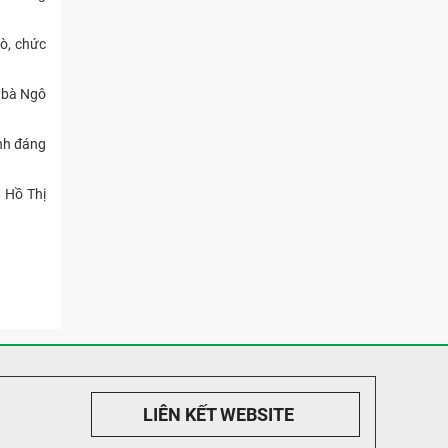
rò, chức
o bà Ngô
ính đáng
 Hồ Thị
LIÊN KẾT WEBSITE