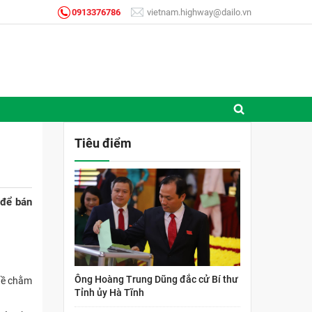
0913376786
vietnam.highway@dailo.vn
Tiêu điểm
 để bán
Ông Hoàng Trung Dũng đắc cử Bí thư
ghề chằm
Tỉnh ủy Hà Tĩnh