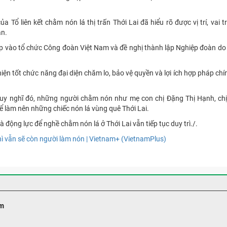
 Tổ liên kết chằm nón lá thị trấn Thới Lai đã hiểu rõ được vị trí, vai t
àn.
ập vào tổ chức Công đoàn Việt Nam và đề nghị thành lập Nghiệp đoàn d
ện tốt chức năng đại diện chăm lo, bảo vệ quyền và lợi ích hợp pháp ch
 suy nghĩ đó, những người chằm nón như mẹ con chị Đặng Thị Hạnh, chị
 để làm nên những chiếc nón lá vùng quê Thới Lai.
à động lực để nghề chằm nón lá ở Thới Lai vẫn tiếp tục duy trì./.
hì vẫn sẽ còn người làm nón | Vietnam+ (VietnamPlus)
m