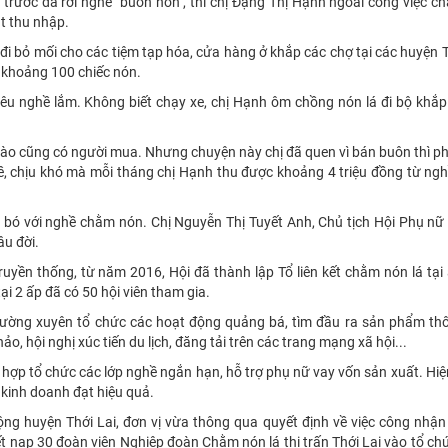
trước đã rời nghề "buôn nón", thì chị Đặng Thị Hạnh ngoài công việc 
t thu nhập.
i bỏ mối cho các tiệm tạp hóa, cửa hàng ở khắp các chợ tại các huyện T
c khoảng 100 chiếc nón.
êu nghề lắm. Không biết chạy xe, chị Hạnh ôm chồng nón lá đi bộ khắp
nào cũng có người mua. Nhưng chuyện này chị đã quen vì bán buôn thì p
ề, chịu khó mà mỗi tháng chị Hạnh thu được khoảng 4 triệu đồng từ ng
n bó với nghề chằm nón. Chị Nguyễn Thị Tuyết Anh, Chủ tịch Hội Phụ nữ 
âu đời.
truyền thống, từ năm 2016, Hội đã thành lập Tổ liên kết chằm nón lá tại
i 2 ấp đã có 50 hội viên tham gia.
thường xuyên tổ chức các hoạt động quảng bá, tìm đầu ra sản phẩm th
ảo, hội nghị xúc tiến du lịch, đăng tải trên các trang mạng xã hội...
 hợp tổ chức các lớp nghề ngắn hạn, hỗ trợ phụ nữ vay vốn sản xuất. Hiệ
 kinh doanh đạt hiệu quả.
ng huyện Thới Lai, đơn vị vừa thông qua quyết định về việc công nhận
kết nạp 30 đoàn viên Nghiệp đoàn Chằm nón lá thị trấn Thới Lai vào tổ c