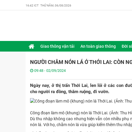
16:42 ICT THỨ NĂM, 06/08/2026
Giao thông vận tải
An toàn giao thông
Đời s
NGƯỜI CHẰM NÓN LÁ Ở THỚI LAI: CÒN N
09:48 - 02/09/2024
Ngày nay, ở thị trấn Thới Lai, len lỏi ở các con 
cho người ra đồng, thăm ruộng, đi vườn.
Công đoạn làm mô (khung) nón lá Thới Lai. (Ảnh: Thu 
Dù thu nhập không cao nhưng hiện vẫn còn nhiều phụ nữ
nón lá. Với họ, chằm nón lá vừa giúp kiếm thêm thu nhập