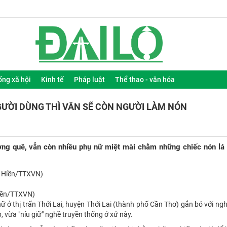
ống xã hội
Kinh tế
Pháp luật
Thể thao - văn hóa
GƯỜI DÙNG THÌ VẪN SẼ CÒN NGƯỜI LÀM NÓN
đường quê, vẫn còn nhiều phụ nữ miệt mài chằm những chiếc nón lá
Hiền/TTXVN)
 ở thị trấn Thới Lai, huyện Thới Lai (thành phố Cần Thơ) gắn bó với n
, vừa "níu giữ" nghề truyền thống ở xứ này.