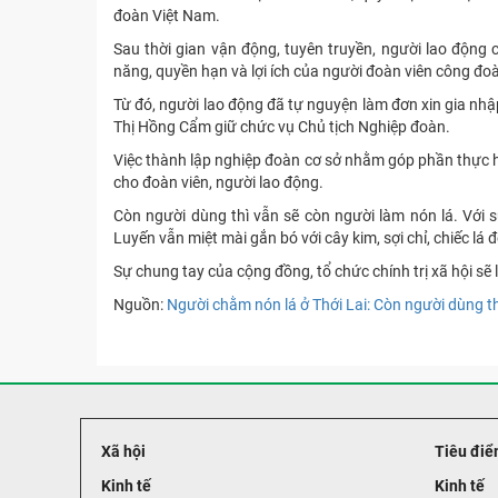
đoàn Việt Nam.
Sau thời gian vận động, tuyên truyền, người lao động của
năng, quyền hạn và lợi ích của người đoàn viên công đo
Từ đó, người lao động đã tự nguyện làm đơn xin gia nh
Thị Hồng Cẩm giữ chức vụ Chủ tịch Nghiệp đoàn.
Việc thành lập nghiệp đoàn cơ sở nhằm góp phần thực hi
cho đoàn viên, người lao động.
Còn người dùng thì vẫn sẽ còn người làm nón lá. Với
Luyến vẫn miệt mài gắn bó với cây kim, sợi chỉ, chiếc lá
Sự chung tay của cộng đồng, tổ chức chính trị xã hội sẽ l
Nguồn:
Người chằm nón lá ở Thới Lai: Còn người dùng t
Xã hội
Tiêu điể
Kinh tế
Kinh tế