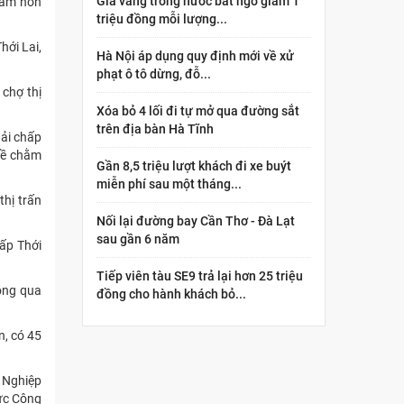
Giá vàng trong nước bất ngờ giảm 1
chằm nón
triệu đồng mỗi lượng...
hới Lai,
Hà Nội áp dụng quy định mới về xử
phạt ô tô dừng, đỗ...
 chợ thị
Xóa bỏ 4 lối đi tự mở qua đường sắt
trên địa bàn Hà Tĩnh
hải chấp
hề chằm
Gần 8,5 triệu lượt khách đi xe buýt
miễn phí sau một tháng...
thị trấn
Nối lại đường bay Cần Thơ - Đà Lạt
sau gần 6 năm
 ấp Thới
Tiếp viên tàu SE9 trả lại hơn 25 triệu
ông qua
đồng cho hành khách bỏ...
n, có 45
 Nghiệp
hức Công