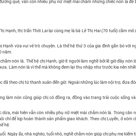
con đường quê, vẫn còn nhiều phụ nữ miệt mài chằm những chiếc nón lá để
hị Hạnh, thị trấn Thới Lai lại cùng mẹ là bà Lê Thị Hai (70 tuổi) cầm mô
ị Hạnh vừa vui vẻ trò chuyện. Là thế hệ thứ 3 của gia đình gắn bó với n
20 năm.
chằm nón lá. Thế hệ chị Hạnh, giờ ít người làm nghề bởi lẽ giờ đây nón 
n xưa. Làm nón lá vì thế mà không đem lại thu nhập như trước kia nên nhi
iệc đã theo chị từ thanh xuân đến giờ. Ngoài những lúc làm nội trợ, đưa đó
 làm nón cũng giúp chị có đồng ra, đồng vào trang trải cuộc sống và 
 dừa, mái hiên vẫn còn nhiều phụ nữ miệt mài chằm nón lá. Trong căn 
mũi chỉ để kịp hoàn thành sản phẩm giao khách. Theo chị Luyến, ở xóm c
hế hệ.
uổi. Ngày ấy, nhà nghèo, tuổi nhỏ, nghề chằm nón giúp chị phụ mẹ kiếm t