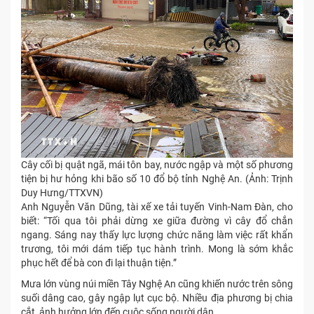
Cây cối bị quật ngã, mái tôn bay, nước ngập và một số phương
tiện bị hư hỏng khi bão số 10 đổ bộ tỉnh Nghệ An. (Ảnh: Trịnh
Duy Hưng/TTXVN)
Anh Nguyễn Văn Dũng, tài xế xe tải tuyến Vinh-Nam Đàn, cho
biết: “Tối qua tôi phải dừng xe giữa đường vì cây đổ chắn
ngang. Sáng nay thấy lực lượng chức năng làm việc rất khẩn
trương, tôi mới dám tiếp tục hành trình. Mong là sớm khắc
phục hết để bà con đi lại thuận tiện.”
Mưa lớn vùng núi miền Tây Nghệ An cũng khiến nước trên sông
suối dâng cao, gây ngập lụt cục bộ. Nhiều địa phương bị chia
cắt, ảnh hưởng lớn đến cuộc sống người dân.