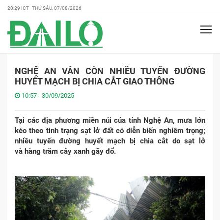
20:29 ICT THỨ SÁU, 07/08/2026
NGHỆ AN VẪN CÒN NHIỀU TUYẾN ĐƯỜNG
HUYẾT MẠCH BỊ CHIA CẮT GIAO THÔNG
10:57 - 30/09/2025
Tại các địa phương miền núi của tỉnh Nghệ An, mưa lớn
kéo theo tình trạng sạt lở đất có diễn biến nghiêm trọng;
nhiều tuyến đường huyết mạch bị chia cắt do sạt lở
và hàng trăm cây xanh gãy đổ.