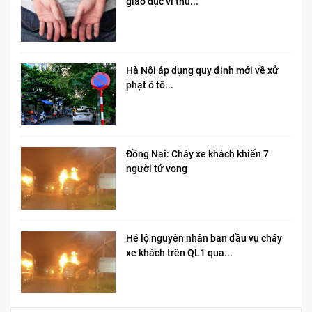
giáo dục vì thu...
Hà Nội áp dụng quy định mới về xử
phạt ô tô...
Đồng Nai: Cháy xe khách khiến 7
người tử vong​
Hé lộ nguyên nhân ban đầu vụ cháy
xe khách trên QL1 qua...