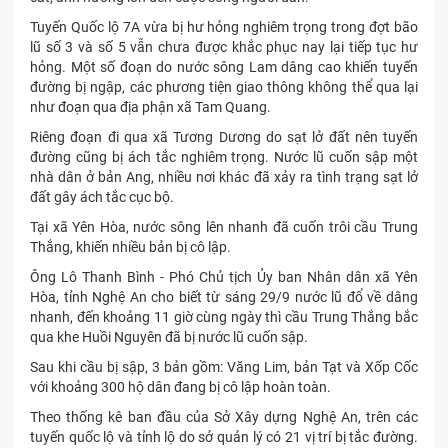
Tuyến Quốc lộ 7A vừa bị hư hỏng nghiêm trọng trong đợt bão
lũ số 3 và số 5 vẫn chưa được khắc phục nay lại tiếp tục hư
hỏng. Một số đoạn do nước sông Lam dâng cao khiến tuyến
đường bị ngập, các phương tiện giao thông không thể qua lại
như đoạn qua địa phận xã Tam Quang.
Riêng đoạn đi qua xã Tương Dương do sạt lở đất nên tuyến
đường cũng bị ách tắc nghiêm trọng. Nước lũ cuốn sập một
nhà dân ở bản Ang, nhiều nơi khác đã xảy ra tình trạng sạt lở
đất gây ách tắc cục bộ.
Tại xã Yên Hòa, nước sông lên nhanh đã cuốn trôi cầu Trung
Thắng, khiến nhiều bản bị cô lập.
Ông Lô Thanh Bình - Phó Chủ tịch Ủy ban Nhân dân xã Yên
Hòa, tỉnh Nghệ An cho biết từ sáng 29/9 nước lũ đổ về dâng
nhanh, đến khoảng 11 giờ cùng ngày thì cầu Trung Thắng bắc
qua khe Huồi Nguyên đã bị nước lũ cuốn sập.
Sau khi cầu bị sập, 3 bản gồm: Văng Lim, bản Tạt và Xốp Cốc
với khoảng 300 hộ dân đang bị cô lập hoàn toàn.
Theo thống kê ban đầu của Sở Xây dựng Nghệ An, trên các
tuyến quốc lộ và tỉnh lộ do sở quản lý có 21 vị trí bị tắc đường.