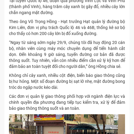
Tại tuyến Quốc lộ 46, đoạn qua phường Vinh Lộc và Vinh Phú
(thành phố Vinh), hàng trăm cây xanh bị gãy đổ, nhiều cây lớn
chắn ngang mặt đường.
Theo ông Võ Trọng Hồng - Hạt trưởng Hạt quản lý đường bộ
Kim Liên, đơn vị phụ trách Quốc lộ 46 và 46B, thống kê sơ bộ
cho thấy có hơn 200 cây lớn bị đổ xuống đường.
“Ngay từ sáng sớm ngày 29/9, chúng tôi đã huy động 20 cán
bộ, nhân viên cùng máy móc chuyên dụng để tiến hành cắt
dọn. Đến khoảng 9 giờ sáng, tuyến đường cơ bản đã được
thông suốt. Tuy nhiên, vẫn còn nhiều điểm cần xử lý kỹ hơn để
đảm bảo an toàn tuyệt đối cho người dân,” ông Hồng chia sẻ.
Không chỉ cây xanh, nhiều cột điện, biển báo giao thông cũng
bị hư hỏng. Một số đoạn đường bị sạt lở nhẹ, mặt đường bong
tróc do ngập nước kéo dài.
Các đơn vị quản lý giao thông phối hợp với ngành điện lực và
chính quyền địa phương đang tiếp tục kiểm tra, xử lý để đảm
bảo giao thông thông suốt và an toàn.