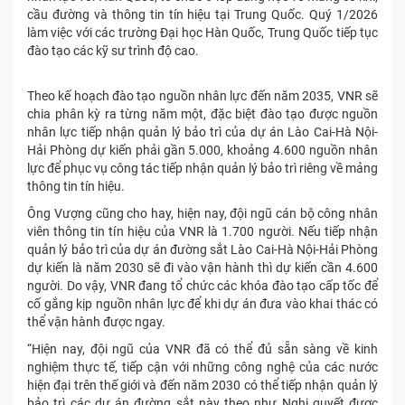
cầu đường và thông tin tín hiệu tại Trung Quốc. Quý 1/2026
làm việc với các trường Đại học Hàn Quốc, Trung Quốc tiếp tục
đào tạo các kỹ sư trình độ cao.
Theo kế hoạch đào tạo nguồn nhân lực đến năm 2035, VNR sẽ
chia phân kỳ ra từng năm một, đặc biệt đào tạo được nguồn
nhân lực tiếp nhận quản lý bảo trì của dự án Lào Cai-Hà Nội-
Hải Phòng dự kiến phải gần 5.000, khoảng 4.600 nguồn nhân
lực để phục vụ công tác tiếp nhận quản lý bảo trì riêng về mảng
thông tin tín hiệu.
Ông Vượng cũng cho hay, hiện nay, đội ngũ cán bộ công nhân
viên thông tin tín hiệu của VNR là 1.700 người. Nếu tiếp nhận
quản lý bảo trì của dự án đường sắt Lào Cai-Hà Nội-Hải Phòng
dự kiến là năm 2030 sẽ đi vào vận hành thì dự kiến cần 4.600
người. Do vậy, VNR đang tổ chức các khóa đào tạo cấp tốc để
cố gắng kịp nguồn nhân lực để khi dự án đưa vào khai thác có
thể vận hành được ngay.
“Hiện nay, đội ngũ của VNR đã có thể đủ sẵn sàng về kinh
nghiệm thực tế, tiếp cận với những công nghệ của các nước
hiện đại trên thế giới và đến năm 2030 có thể tiếp nhận quản lý
bảo trì các dự án đường sắt này theo như Nghị quyết được