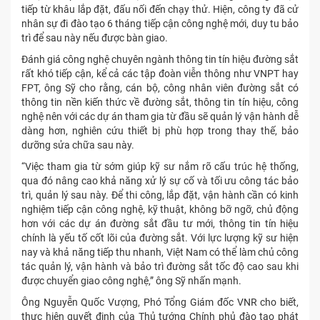
tiếp từ khâu lắp đặt, đấu nối đến chạy thử. Hiện, công ty đã cử
nhân sự đi đào tạo 6 tháng tiếp cận công nghệ mới, duy tu bảo
trì để sau này nếu được bàn giao.
Đánh giá công nghệ chuyên ngành thông tin tín hiệu đường sắt
rất khó tiếp cận, kể cả các tập đoàn viễn thông như VNPT hay
FPT, ông Sỹ cho rằng, cán bộ, công nhân viên đường sắt có
thông tin nền kiến thức về đường sắt, thông tin tín hiệu, công
nghệ nên với các dự án tham gia từ đầu sẽ quản lý vận hành dễ
dàng hơn, nghiên cứu thiết bị phù hợp trong thay thế, bảo
dưỡng sửa chữa sau này.
“Việc tham gia từ sớm giúp kỹ sư nắm rõ cấu trúc hệ thống,
qua đó nâng cao khả năng xử lý sự cố và tối ưu công tác bảo
trì, quản lý sau này. Để thi công, lắp đặt, vận hành cần có kinh
nghiệm tiếp cận công nghệ, kỹ thuật, không bỡ ngỡ, chủ động
hơn với các dự án đường sắt đầu tư mới, thông tin tín hiệu
chính là yếu tố cốt lõi của đường sắt. Với lực lượng kỹ sư hiện
nay và khả năng tiếp thu nhanh, Việt Nam có thể làm chủ công
tác quản lý, vận hành và bảo trì đường sắt tốc độ cao sau khi
được chuyển giao công nghệ,” ông Sỹ nhấn mạnh.
Ông Nguyễn Quốc Vượng, Phó Tổng Giám đốc VNR cho biết,
thực hiện quyết định của Thủ tướng Chính phủ đào tạo phát