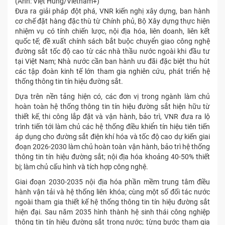
(Ảnh: Việt Hùng/Vietnam+)
Đưa ra giải pháp đột phá, VNR kiến nghị xây dựng, ban hành
cơ chế đặt hàng đặc thù từ Chính phủ, Bộ Xây dựng thực hiện
nhiệm vụ có tính chiến lược, nội địa hóa, liên doanh, liên kết
quốc tế; đề xuất chính sách bắt buộc chuyển giao công nghệ
đường sắt tốc độ cao từ các nhà thầu nước ngoài khi đầu tư
tại Việt Nam; Nhà nước cần ban hành ưu đãi đặc biệt thu hút
các tập đoàn kinh tế lớn tham gia nghiên cứu, phát triển hệ
thống thông tin tín hiệu đường sắt.
Dựa trên nền tảng hiện có, các đơn vị trong ngành làm chủ
hoàn toàn hệ thống thông tin tín hiệu đường sắt hiện hữu từ
thiết kế, thi công lắp đặt và vận hành, bảo trì, VNR đưa ra lộ
trình tiến tới làm chủ các hệ thống điều khiển tín hiệu tiên tiến
áp dụng cho đường sắt điện khí hóa và tốc độ cao dự kiến giai
đoạn 2026-2030 làm chủ hoàn toàn vận hành, bảo trì hệ thống
thông tin tín hiệu đường sắt; nội địa hóa khoảng 40-50% thiết
bị; làm chủ cấu hình và tích hợp công nghệ.
Giai đoạn 2030-2035 nội địa hóa phần mềm trung tâm điều
hành vận tải và hệ thống liên khóa; cùng một số đối tác nước
ngoài tham gia thiết kế hệ thống thông tin tín hiệu đường sắt
hiện đại. Sau năm 2035 hình thành hệ sinh thái công nghiệp
thông tin tín hiệu đường sắt trong nước; từng bước tham gia