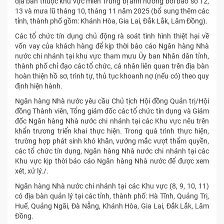
địa bàn thuộc khu vực miền Trung bị ảnh hưởng bởi bão số 12,
13 và mưa lũ tháng 10, tháng 11 năm 2025 (bổ sung thêm các
tỉnh, thành phố gồm: Khánh Hòa, Gia Lai, Đắk Lắk, Lâm Đồng).
Các tổ chức tín dụng chủ động rà soát tình hình thiệt hại về
vốn vay của khách hàng để kịp thời báo cáo Ngân hàng Nhà
nước chi nhánh tại khu vực tham mưu Ủy ban Nhân dân tỉnh,
thành phố chỉ đạo các tổ chức, cá nhân liên quan trên địa bàn
hoàn thiện hồ sơ, trình tự, thủ tục khoanh nợ (nếu có) theo quy
định hiện hành.
Ngân hàng Nhà nước yêu cầu Chủ tịch Hội đồng Quản trị/Hội
đồng Thành viên, Tổng giám đốc các tổ chức tín dụng và Giám
đốc Ngân hàng Nhà nước chi nhánh tại các Khu vực nêu trên
khẩn trương triển khai thực hiện. Trong quá trình thực hiện,
trường hợp phát sinh khó khăn, vướng mắc vượt thẩm quyền,
các tổ chức tín dụng, Ngân hàng Nhà nước chi nhánh tại các
Khu vực kịp thời báo cáo Ngân hàng Nhà nước để được xem
xét, xử lý./.
Ngân hàng Nhà nước chi nhánh tại các Khu vực (8, 9, 10, 11)
có địa bàn quản lý tại các tỉnh, thành phố: Hà Tĩnh, Quảng Trị,
Huế, Quảng Ngãi, Đà Nẵng, Khánh Hòa, Gia Lai, Đắk Lắk, Lâm
Đồng.