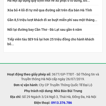
Hà Nội áp dụng quy định mới về xử phạt ô tô dừng, đỗ...
Xóa bỏ 4 lối đi tự mở qua đường sắt trên địa bàn Hà Tĩnh
Gần 8,5 triệu lượt khách đi xe buýt miễn phí sau một tháng...
Nối lại đường bay Cần Thơ - Đà Lạt sau gần 6 năm
Tiếp viên tàu SE9 trả lại hơn 25 triệu đồng cho hành khách
bỏ...
Hoạt động theo giấy phép số:
3677/GP-TTĐT - Sở Thông tin và
Truyền thông Hà Nội cấp ngày 26/07/2019.
Đơn vị vận hành:
Cty CP Truyền Thông Quốc Tế Đại Lộ
Phụ trách nội dung:
Nhà Báo Bùi Trung
Địa chỉ:
Số 29 Ngách 3/24 Ngõ 3, Thái Hà, Đống Đa, Hà Nội
Điện thoại:
0913.376.786