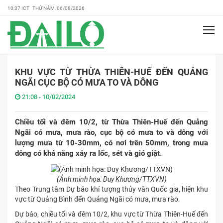
10:37 ICT THỨ NĂM, 06/08/2026
KHU VỰC TỪ THỪA THIÊN-HUẾ ĐẾN QUẢNG
NGÃI CỤC BỘ CÓ MƯA TO VÀ DÔNG
21:08 - 10/02/2024
Chiều tối và đêm 10/2, từ Thừa Thiên-Huế đến Quảng
Ngãi có mưa, mưa rào, cục bộ có mưa to và dông với
lượng mưa từ 10-30mm, có nơi trên 50mm, trong mưa
dông có khả năng xảy ra lốc, sét và gió giật.
(Ảnh minh họa: Duy Khương/TTXVN)
Theo Trung tâm Dự báo khí tượng thủy văn Quốc gia, hiện khu
vực từ Quảng Bình đến Quảng Ngãi có mưa, mưa rào.
Dự báo, chiều tối và đêm 10/2, khu vực từ Thừa Thiên-Huế đến