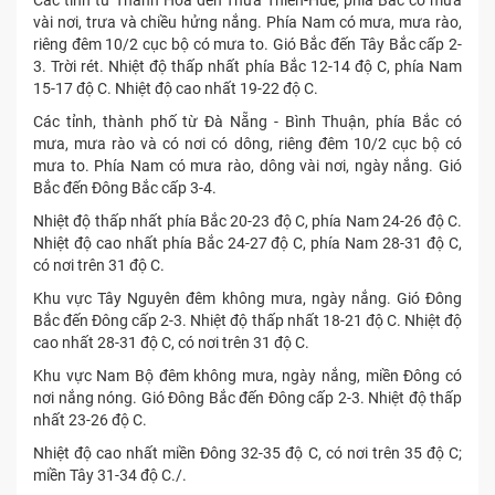
Các tỉnh từ Thanh Hóa đến Thừa Thiên-Huế, phía Bắc có mưa
vài nơi, trưa và chiều hửng nắng. Phía Nam có mưa, mưa rào,
riêng đêm 10/2 cục bộ có mưa to. Gió Bắc đến Tây Bắc cấp 2-
3. Trời rét. Nhiệt độ thấp nhất phía Bắc 12-14 độ C, phía Nam
15-17 độ C. Nhiệt độ cao nhất 19-22 độ C.
Các tỉnh, thành phố từ Đà Nẵng - Bình Thuận, phía Bắc có
mưa, mưa rào và có nơi có dông, riêng đêm 10/2 cục bộ có
mưa to. Phía Nam có mưa rào, dông vài nơi, ngày nắng. Gió
Bắc đến Đông Bắc cấp 3-4.
Nhiệt độ thấp nhất phía Bắc 20-23 độ C, phía Nam 24-26 độ C.
Nhiệt độ cao nhất phía Bắc 24-27 độ C, phía Nam 28-31 độ C,
có nơi trên 31 độ C.
Khu vực Tây Nguyên đêm không mưa, ngày nắng. Gió Đông
Bắc đến Đông cấp 2-3. Nhiệt độ thấp nhất 18-21 độ C. Nhiệt độ
cao nhất 28-31 độ C, có nơi trên 31 độ C.
Khu vực Nam Bộ đêm không mưa, ngày nắng, miền Đông có
nơi nắng nóng. Gió Đông Bắc đến Đông cấp 2-3. Nhiệt độ thấp
nhất 23-26 độ C.
Nhiệt độ cao nhất miền Đông 32-35 độ C, có nơi trên 35 độ C;
miền Tây 31-34 độ C./.