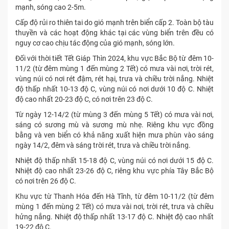
mạnh, sóng cao 2-5m.
Cấp độ rủi ro thiên tai do gió mạnh trên biển cấp 2. Toàn bộ tàu
thuyền và các hoạt động khác tại các vùng biển trên đều có
nguy cơ cao chịu tác động của gió mạnh, sóng lớn.
Đối với thời tiết Tết Giáp Thìn 2024, khu vực Bắc Bộ từ đêm 10-
11/2 (từ đêm mùng 1 đến mùng 2 Tết) có mưa vài nơi, trời rét,
vùng núi có nơi rét đậm, rét hại, trưa và chiều trời nắng. Nhiệt
độ thấp nhất 10-13 độ C, vùng núi có nơi dưới 10 độ C. Nhiệt
độ cao nhất 20-23 độ C, có nơi trên 23 độ C.
Từ ngày 12-14/2 (từ mùng 3 đến mùng 5 Tết) có mưa vài nơi,
sáng có sương mù và sương mù nhẹ. Riêng khu vực đồng
bằng và ven biển có khả năng xuất hiện mưa phùn vào sáng
ngày 14/2, đêm và sáng trời rét, trưa và chiều trời nắng.
Nhiệt độ thấp nhất 15-18 độ C, vùng núi có nơi dưới 15 độ C.
Nhiệt độ cao nhất 23-26 độ C, riêng khu vực phía Tây Bắc Bộ
có nơi trên 26 độ C.
Khu vực từ Thanh Hóa đến Hà Tĩnh, từ đêm 10-11/2 (từ đêm
mùng 1 đến mùng 2 Tết) có mưa vài nơi, trời rét, trưa và chiều
hửng nắng. Nhiệt độ thấp nhất 13-17 độ C. Nhiệt độ cao nhất
19-22 độ C.