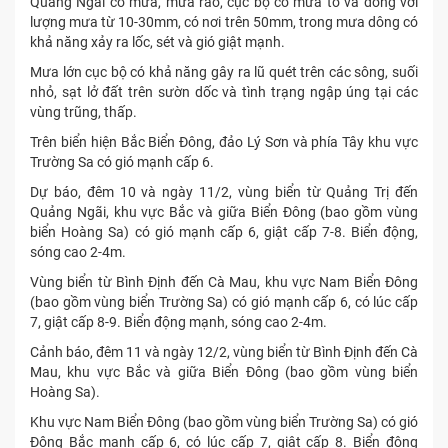
Quảng Ngãi có mưa, mưa rào, cục bộ có mưa to và dông với
lượng mưa từ 10-30mm, có nơi trên 50mm, trong mưa dông có
khả năng xảy ra lốc, sét và gió giật mạnh.
Mưa lớn cục bộ có khả năng gây ra lũ quét trên các sông, suối
nhỏ, sạt lở đất trên sườn dốc và tình trạng ngập úng tại các
vùng trũng, thấp.
Trên biển hiện Bắc Biển Đông, đảo Lý Sơn và phía Tây khu vực
Trường Sa có gió mạnh cấp 6.
Dự báo, đêm 10 và ngày 11/2, vùng biển từ Quảng Trị đến
Quảng Ngãi, khu vực Bắc và giữa Biển Đông (bao gồm vùng
biển Hoàng Sa) có gió mạnh cấp 6, giật cấp 7-8. Biển động,
sóng cao 2-4m.
Vùng biển từ Bình Định đến Cà Mau, khu vực Nam Biển Đông
(bao gồm vùng biển Trường Sa) có gió mạnh cấp 6, có lúc cấp
7, giật cấp 8-9. Biển động mạnh, sóng cao 2-4m.
Cảnh báo, đêm 11 và ngày 12/2, vùng biển từ Bình Định đến Cà
Mau, khu vực Bắc và giữa Biển Đông (bao gồm vùng biển
Hoàng Sa).
Khu vực Nam Biển Đông (bao gồm vùng biển Trường Sa) có gió
Đông Bắc mạnh cấp 6, có lúc cấp 7, giật cấp 8. Biển động