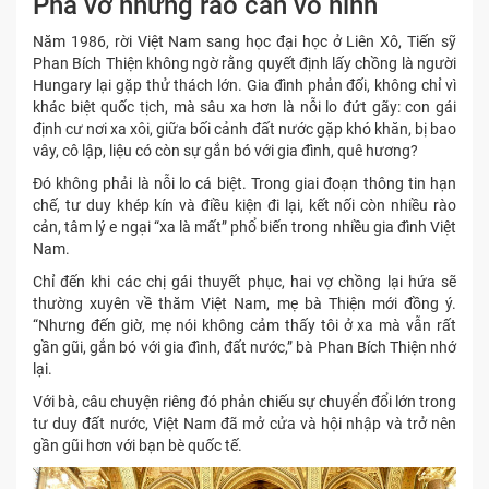
Phá vỡ những rào cản vô hình
Năm 1986, rời Việt Nam sang học đại học ở Liên Xô, Tiến sỹ
Phan Bích Thiện không ngờ rằng quyết định lấy chồng là người
Hungary lại gặp thử thách lớn. Gia đình phản đối, không chỉ vì
khác biệt quốc tịch, mà sâu xa hơn là nỗi lo đứt gãy: con gái
định cư nơi xa xôi, giữa bối cảnh đất nước gặp khó khăn, bị bao
vây, cô lập, liệu có còn sự gắn bó với gia đình, quê hương?
Đó không phải là nỗi lo cá biệt. Trong giai đoạn thông tin hạn
chế, tư duy khép kín và điều kiện đi lại, kết nối còn nhiều rào
cản, tâm lý e ngại “xa là mất” phổ biến trong nhiều gia đình Việt
Nam.
Chỉ đến khi các chị gái thuyết phục, hai vợ chồng lại hứa sẽ
thường xuyên về thăm Việt Nam, mẹ bà Thiện mới đồng ý.
“Nhưng đến giờ, mẹ nói không cảm thấy tôi ở xa mà vẫn rất
gần gũi, gắn bó với gia đình, đất nước,” bà Phan Bích Thiện nhớ
lại.
Với bà, câu chuyện riêng đó phản chiếu sự chuyển đổi lớn trong
tư duy đất nước, Việt Nam đã mở cửa và hội nhập và trở nên
gần gũi hơn với bạn bè quốc tế.