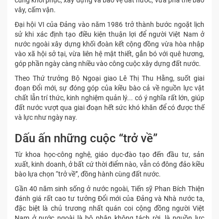
cùng khôi phục, xây dựng và bảo vệ đất nước, vừa phá thế bao
vây, cấm vận.
Đại hội VI của Đảng vào năm 1986 trở thành bước ngoặt lịch
sử khi xác định tạo điều kiện thuận lợi để người Việt Nam ở
nước ngoài xây dựng khối đoàn kết cộng đồng vừa hòa nhập
vào xã hội sở tại, vừa liên hệ mật thiết, gắn bó với quê hương,
góp phần ngày càng nhiều vào công cuộc xây dựng đất nước.
Theo Thứ trưởng Bộ Ngoại giao Lê Thị Thu Hằng, suốt giai
đoạn Đổi mới, sự đóng góp của kiều bào cả về nguồn lực vật
chất lẫn trí thức, kinh nghiệm quản lý... có ý nghĩa rất lớn, giúp
đất nước vượt qua giai đoạn hết sức khó khăn để có được thế
và lực như ngày nay.
Dấu ấn những cuộc “trở về”
Từ khoa học-công nghệ, giáo dục-đào tạo đến đầu tư, sản
xuất, kinh doanh, ở bất cứ thời điểm nào, vẫn có đông đảo kiều
bào lựa chọn “trở về”, đồng hành cùng đất nước.
Gần 40 năm sinh sống ở nước ngoài, Tiến sỹ Phan Bích Thiện
đánh giá rất cao tư tưởng Đổi mới của Đảng và Nhà nước ta,
đặc biệt là chủ trương nhất quán coi cộng đồng người Việt
Nam ở nước ngoài là bộ phận không tách rời, là nguồn lực