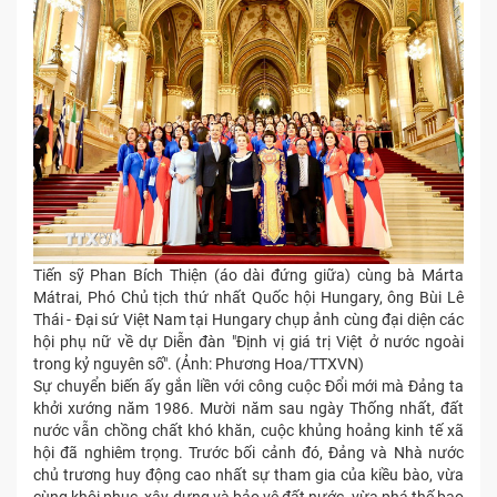
Tiến sỹ Phan Bích Thiện (áo dài đứng giữa) cùng bà Márta
Mátrai, Phó Chủ tịch thứ nhất Quốc hội Hungary, ông Bùi Lê
Thái - Đại sứ Việt Nam tại Hungary chụp ảnh cùng đại diện các
hội phụ nữ về dự Diễn đàn "Định vị giá trị Việt ở nước ngoài
trong kỷ nguyên số". (Ảnh: Phương Hoa/TTXVN)
Sự chuyển biến ấy gắn liền với công cuộc Đổi mới mà Đảng ta
khởi xướng năm 1986. Mười năm sau ngày Thống nhất, đất
nước vẫn chồng chất khó khăn, cuộc khủng hoảng kinh tế xã
hội đã nghiêm trọng. Trước bối cảnh đó, Đảng và Nhà nước
chủ trương huy động cao nhất sự tham gia của kiều bào, vừa