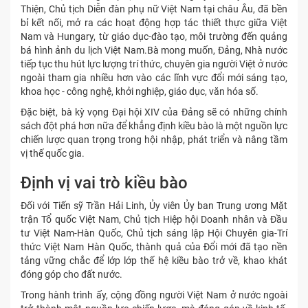
Thiện, Chủ tịch Diễn đàn phụ nữ Việt Nam tại châu Âu, đã bền
bỉ kết nối, mở ra các hoạt động hợp tác thiết thực giữa Việt
Nam và Hungary, từ giáo dục-đào tạo, môi trường đến quảng
bá hình ảnh du lịch Việt Nam.Bà mong muốn, Đảng, Nhà nước
tiếp tục thu hút lực lượng trí thức, chuyên gia người Việt ở nước
ngoài tham gia nhiều hơn vào các lĩnh vực đổi mới sáng tạo,
khoa học - công nghệ, khởi nghiệp, giáo dục, văn hóa số.
Đặc biệt, bà kỳ vọng Đại hội XIV của Đảng sẽ có những chính
sách đột phá hơn nữa để khẳng định kiều bào là một nguồn lực
chiến lược quan trọng trong hội nhập, phát triển và nâng tầm
vị thế quốc gia.
Định vị vai trò kiều bào
Đối với Tiến sỹ Trần Hải Linh, Ủy viên Ủy ban Trung ương Mặt
trận Tổ quốc Việt Nam, Chủ tịch Hiệp hội Doanh nhân và Đầu
tư Việt Nam-Hàn Quốc, Chủ tịch sáng lập Hội Chuyên gia-Trí
thức Việt Nam Hàn Quốc, thành quả của Đổi mới đã tạo nền
tảng vững chắc để lớp lớp thế hệ kiều bào trở về, khao khát
đóng góp cho đất nước.
Trong hành trình ấy, cộng đồng người Việt Nam ở nước ngoài