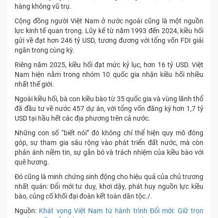
hàng không vũ trụ.
Cộng đồng người Việt Nam ở nước ngoài cũng là một nguồn
lực kinh tế quan trọng. Lũy kế từ năm 1993 đến 2024, kiều hối
gửi về đạt hơn 246 tỷ USD, tương đương với tổng vốn FDI giải
ngân trong cùng kỳ.
Riêng năm 2025, kiều hối đạt mức kỷ lục, hơn 16 tỷ USD. Việt
Nam hiện nằm trong nhóm 10 quốc gia nhận kiều hối nhiều
nhất thế giới.
Ngoài kiều hối, bà con kiều bào từ 35 quốc gia và vùng lãnh thổ
đã đầu tư về nước 457 dự án, với tổng vốn đăng ký hơn 1,7 tỷ
USD tại hầu hết các địa phương trên cả nước.
Những con số “biết nói” đó không chỉ thể hiện quy mô đóng
góp, sự tham gia sâu rộng vào phát triển đất nước, mà còn
phản ánh niềm tin, sự gắn bó và trách nhiệm của kiều bào với
quê hương.
Đó cũng là minh chứng sinh động cho hiệu quả của chủ trương
nhất quán: Đổi mới tư duy, khơi dậy, phát huy nguồn lực kiều
bào, củng cố khối đại đoàn kết toàn dân tộc./.
Nguồn:
Khát vọng Việt Nam từ hành trình Đổi mới: Giữ trọn