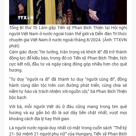
Tổng Bí thư Tô Lâm gặp Tiến sỹ Phan Bích Thiện tại Hội nghị
người Việt Nam ở nước ngoài toàn thế giới và Diễn đàn Trí thức
chuyên gia Việt Nam ở nước ngoài tháng 8/2024. (Ảnh: TTXVN
phát)
Cảm giác được “tin tưởng, trân trọng và khích lệ” đã trở thành
động lực để kiều bào, trong đó có Tiến sỹ Phan Bích Thiện, tích
cực kết nối, đầu tư và ngày càng đóng góp nhiều hơn cho quê
hương.
“Tư duy “người ra đi” đã thành tư duy “người cùng đi”, đồng
hành cùng dân tộc trên con đường phát triển, cùng chia sẻ
niềm tự hào và trách nhiệm với nguồn cội,” bà Phan Bích Thiện
bộc bạch.
Với bà, mỗi người Việt dù ở đâu cũng mang trong tim quê
hương và sự gắn bó đó là sợi dây bền chặt nhất, vượt mọi
khoảng cách địa lý hay thời gian.
Là người nước ngoài duy nhất có mặt trong cuốn sách “Thế kỷ
21- Sứ mệnh 21 người phụ nữ” của Hungary, Tiến sỹ Phan Bích