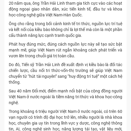
20 năm qua, ông Trần Hải Linh tham gia tích cực vào các hoạt
động ngoại giao nhân dân, xúc tiến kinh tế, đầu tư và khoa
học-công nghệ giữa Việt Nam-Hàn Quốc.
Ông cho rằng trong bối cảnh kinh tế tri thức, nguồn lực trí tuệ
và kết nối của kiều bào không chỉ là lợi thế mà còn là một phần
cấu thành năng lực cạnh tranh quốc gia.
Phát huy đúng mức, đúng cách nguồn lực này sẽ tạo sức bật
mạnh mẽ, giúp Việt Nam rút ngắn khoảng cách phát triển và
vươn lên trong chuỗi giá trị toàn cầu.
Do đó, Tiến sỹ Trần Hải Linh đề xuất định vị kiều bào là đối tác
chiến lược, cầu nối tri thức-vốn-thị trường sẽ giúp Việt Nam
chuyển từ “hút tài nguyên” sang “huy động trí tuệ” một cách hệ
thống.
Sau 40 năm Đổi mới, điểm mạnh nổi bật của cộng đồng người
Việt Nam ở nước ngoài là tiềm năng tri thức và khoa học-công
nghệ.
Trong khoảng 6 triệu người Việt Nam ở nước ngoài, có trên 60
vạn người có trình độ đại học trở lên, nhiều người là nhà khoa
học, chuyên gia uy tín trong lĩnh vực y dược, công nghệ thông
tin, AI, công nghệ sinh học, năng lượng tái tạo, vật liệu mới,