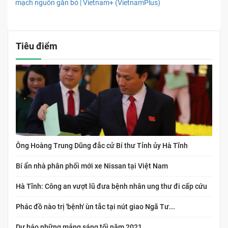
mạch nguồn gắn bó | Vietnam+ (VietnamPlus)
Tiêu điểm
Ông Hoàng Trung Dũng đắc cử Bí thư Tỉnh ủy Hà Tĩnh
Bí ẩn nhà phân phối mới xe Nissan tại Việt Nam
Hà Tĩnh: Công an vượt lũ đưa bệnh nhân ung thư đi cấp cứu
Phác đồ nào trị 'bệnh' ùn tắc tại nút giao Ngã Tư...
Dự báo những mảng sáng tối năm 2021