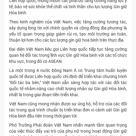
Liên hợp quốc; mong muốn các phái bộ tăng cường năng lực y
tế, bảo vệ sức khỏe thể chất và tinh thần cho lực lượng Gìn giữ
Hòa bình.
Theo kinh nghiệm của Việt Nam, việc tăng cường tương tác,
xây dựng lòng tin với chính quyền và cộng đồng địa phương là
yếu tố quan trọng giúp giảm rủi ro, tạo môi trường an toàn,
thuận lợi hơn cho các lực lượng gìn giữ hoà bình trên thực địa.
Đại diện Việt Nam kêu gọi Liên hợp quốc tiếp tục tăng cường
quan hệ đối tác trong lĩnh vực Gìn giữ Hòa bình với các tổ chức
khu vực, trong đó có ASEAN.
Là một trong 4 nước Đông Nam Á có Trung tâm huấn luyện
quốc tế được Liên hợp quốc chỉ định để triển khai chương trình
"Đối tác ba bên," Việt Nam sẵn sàng hợp tác với các đối tác
quốc tế nhằm nâng cao chất lượng nhân sự Gìn giữ Hòa bình,
nhất là trong giai đoạn tiền triển khai.
Việt Nam cũng mong nhận được sự ủng hộ, hỗ trợ của các đối
tác trong quá trình chuẩn bị triển khai đơn vị cảnh sát Gìn giữ
Hòa bình đầu tiên trong thời gian tới.
Phó Trưởng Phái đoàn Việt Nam nhấn mạnh tầm quan trọng
của việc thúc đẩy vai trò của phụ nữ trong hoạt động Gìn giữ