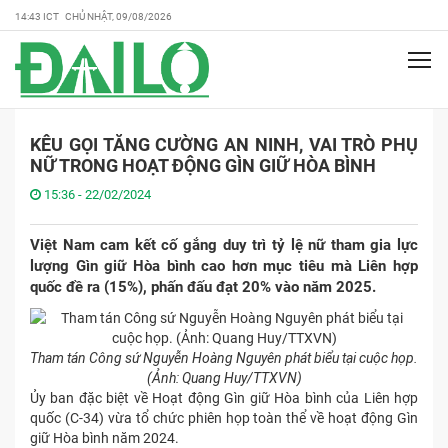
14:43 ICT CHỦ NHẬT, 09/08/2026
KÊU GỌI TĂNG CƯỜNG AN NINH, VAI TRÒ PHỤ
NỮ TRONG HOẠT ĐỘNG GÌN GIỮ HÒA BÌNH
15:36 - 22/02/2024
Việt Nam cam kết cố gắng duy trì tỷ lệ nữ tham gia lực
lượng Gìn giữ Hòa bình cao hơn mục tiêu mà Liên hợp
quốc đề ra (15%), phấn đấu đạt 20% vào năm 2025.
Tham tán Công sứ Nguyễn Hoàng Nguyên phát biểu tại cuộc họp.
(Ảnh: Quang Huy/TTXVN)
Ủy ban đặc biệt về Hoạt động Gìn giữ Hòa bình của Liên hợp
quốc (C-34) vừa tổ chức phiên họp toàn thể về hoạt động Gìn
giữ Hòa bình năm 2024.