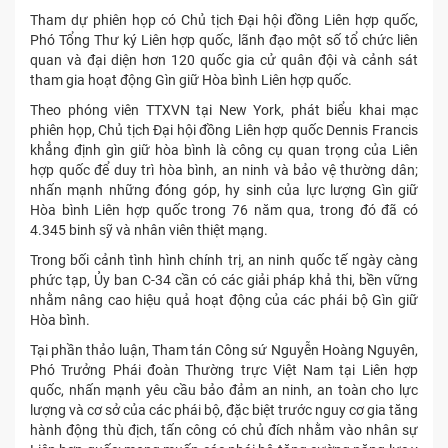
Tham dự phiên họp có Chủ tịch Đại hội đồng Liên hợp quốc,
Phó Tổng Thư ký Liên hợp quốc, lãnh đạo một số tổ chức liên
quan và đại diện hơn 120 quốc gia cử quân đội và cảnh sát
tham gia hoạt động Gìn giữ Hòa bình Liên hợp quốc.
Theo phóng viên TTXVN tại New York, phát biểu khai mạc
phiên họp, Chủ tịch Đại hội đồng Liên hợp quốc Dennis Francis
khẳng định gìn giữ hòa bình là công cụ quan trọng của Liên
hợp quốc để duy trì hòa bình, an ninh và bảo vệ thường dân;
nhấn mạnh những đóng góp, hy sinh của lực lượng Gìn giữ
Hòa bình Liên hợp quốc trong 76 năm qua, trong đó đã có
4.345 binh sỹ và nhân viên thiệt mạng.
Trong bối cảnh tình hình chính trị, an ninh quốc tế ngày càng
phức tạp, Ủy ban C-34 cần có các giải pháp khả thi, bền vững
nhằm nâng cao hiệu quả hoạt động của các phái bộ Gìn giữ
Hòa bình.
Tại phần thảo luận, Tham tán Công sứ Nguyễn Hoàng Nguyên,
Phó Trưởng Phái đoàn Thường trực Việt Nam tại Liên hợp
quốc, nhấn mạnh yêu cầu bảo đảm an ninh, an toàn cho lực
lượng và cơ sở của các phái bộ, đặc biệt trước nguy cơ gia tăng
hành động thù địch, tấn công có chủ đích nhằm vào nhân sự