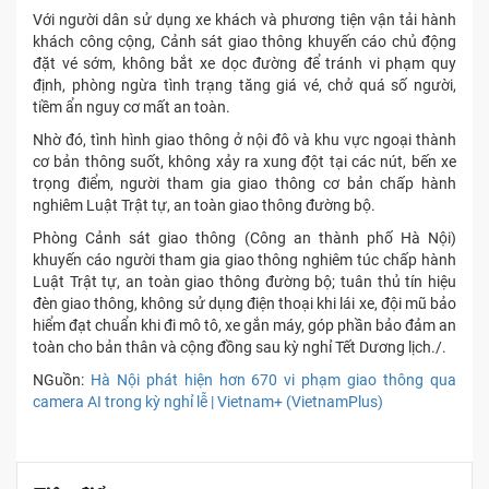
Với người dân sử dụng xe khách và phương tiện vận tải hành
khách công cộng, Cảnh sát giao thông khuyến cáo chủ động
đặt vé sớm, không bắt xe dọc đường để tránh vi phạm quy
định, phòng ngừa tình trạng tăng giá vé, chở quá số người,
tiềm ẩn nguy cơ mất an toàn.
Nhờ đó, tình hình giao thông ở nội đô và khu vực ngoại thành
cơ bản thông suốt, không xảy ra xung đột tại các nút, bến xe
trọng điểm, người tham gia giao thông cơ bản chấp hành
nghiêm Luật Trật tự, an toàn giao thông đường bộ.
Phòng Cảnh sát giao thông (Công an thành phố Hà Nội)
khuyến cáo người tham gia giao thông nghiêm túc chấp hành
Luật Trật tự, an toàn giao thông đường bộ; tuân thủ tín hiệu
đèn giao thông, không sử dụng điện thoại khi lái xe, đội mũ bảo
hiểm đạt chuẩn khi đi mô tô, xe gắn máy, góp phần bảo đảm an
toàn cho bản thân và cộng đồng sau kỳ nghỉ Tết Dương lịch./.
NGuồn:
Hà Nội phát hiện hơn 670 vi phạm giao thông qua
camera AI trong kỳ nghỉ lễ | Vietnam+ (VietnamPlus)