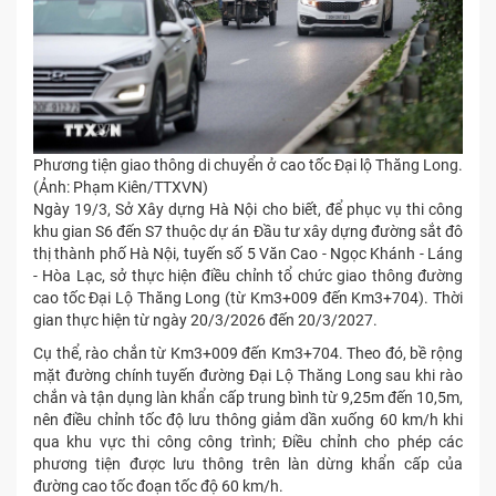
Phương tiện giao thông di chuyển ở cao tốc Đại lộ Thăng Long.
(Ảnh: Phạm Kiên/TTXVN)
Ngày 19/3, Sở Xây dựng Hà Nội cho biết, để phục vụ thi công
khu gian S6 đến S7 thuộc dự án Đầu tư xây dựng đường sắt đô
thị thành phố Hà Nội, tuyến số 5 Văn Cao - Ngọc Khánh - Láng
- Hòa Lạc, sở thực hiện điều chỉnh tổ chức giao thông đường
cao tốc Đại Lộ Thăng Long (từ Km3+009 đến Km3+704). Thời
gian thực hiện từ ngày 20/3/2026 đến 20/3/2027.
Cụ thể, rào chắn từ Km3+009 đến Km3+704. Theo đó, bề rộng
mặt đường chính tuyến đường Đại Lộ Thăng Long sau khi rào
chắn và tận dụng làn khẩn cấp trung bình từ 9,25m đến 10,5m,
nên điều chỉnh tốc độ lưu thông giảm dần xuống 60 km/h khi
qua khu vực thi công công trình; Điều chỉnh cho phép các
phương tiện được lưu thông trên làn dừng khẩn cấp của
đường cao tốc đoạn tốc độ 60 km/h.