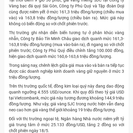
Tại thời điểm 9 giờ 30 phút, giá vàng miếng SJC tại Công ty
Vàng bạc đá quý Sài Gòn, Công ty Phú Quý và Tập đoàn Doji
cùng được niêm yết ở mức 161,3 triệu đồng/lượng (chiều mua
vào) và 163,8 triệu đồng/lượng (chiều bán ra). Mức giá này
không có biến động so với chốt phiên trước.
Thị trường ghi nhận diễn biến tương tự ở phân khúc vàng
nhẫn, Công ty Bảo Tín Minh Châu giao dịch quanh mức 161,3-
163,8 triệu đồng/lượng (mua vào-bán ra), đi ngang so với chốt
phiên trước; Công ty Phú Quý điều chỉnh tăng 100.000 đồng,
hiện giao dịch quanh mức 160,6-163,6 triệu đồng/lượng.
Trong sáng nay, chênh lệch giữa giá mua vào và bán ra tiếp tục
được các doanh nghiệp kinh doanh vàng giữ nguyên ở mức 3
triệu đồng/lượng.
Trên thị trường quốc tế, đồng kim loại quý này đang dao động
quanh ngưỡng 4.555 USD/ounce. Khi quy đổi theo tỷ giá USD
tại Vietcombank, mức giá này tương đương khoảng 144,9 triệu
đồng/lượng. Như vậy, giá vàng SJC trong nước hiện vẫn đang
neo cao hơn giá vàng thế giới khoảng 19 triệu đồng/lượng.
Đối với thị trường ngoại tệ, Ngân hàng Nhà nước niêm yết tỷ
giá trung tâm ở mức 25.133 đồng/USD, tăng 2 đồng so với
chốt phiên ngày 18/5.