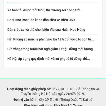
Xe bán tải được “cởi trói”, thị trường sôi động trở...
Cristiano Ronaldo khoe dàn siêu xe triệu USD
Dàn siêu xe và thú chơi biển Vip của Huấn Hoa Hồng
Hải Phòng áp mức lệ phí trước bạ 12% đối với ô tô con từ...
Giá vàng trong nước bất ngờ giảm 1 triệu đồng mỗi lượng...
Hà Nội áp dụng quy định mới về xử phạt ô tô dừng, đỗ...
Hoạt động theo giấy phép số:
3677/GP-TTĐT - Sở Thông tin và
Truyền thông Hà Nội cấp ngày 26/07/2019.
Đơn vị vận hành:
Cty CP Truyền Thông Quốc Tế Đại Lộ
Phụ trách nội dung:
Nhà Báo Bùi Trung