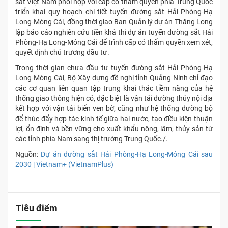
sắt Việt Nam phối hợp với cấp có thẩm quyền phía Trung Quốc
triển khai quy hoạch chi tiết tuyến đường sắt Hải Phòng-Hạ
Long-Móng Cái, đồng thời giao Ban Quản lý dự án Thăng Long
lập báo cáo nghiên cứu tiền khả thi dự án tuyến đường sắt Hải
Phòng-Hạ Long-Móng Cái để trình cấp có thẩm quyền xem xét,
quyết định chủ trương đầu tư.
Trong thời gian chưa đầu tư tuyến đường sắt Hải Phòng-Hạ
Long-Móng Cái, Bộ Xây dựng đề nghị tỉnh Quảng Ninh chỉ đạo
các cơ quan liên quan tập trung khai thác tiềm năng của hệ
thống giao thông hiện có, đặc biệt là vận tải đường thủy nội địa
kết hợp với vận tải biển ven bờ, cũng như hệ thống đường bộ
để thúc đẩy hợp tác kinh tế giữa hai nước, tạo điều kiện thuận
lợi, ổn định và bền vững cho xuất khẩu nông, lâm, thủy sản từ
các tỉnh phía Nam sang thị trường Trung Quốc./.
Nguồn:
Dự án đường sắt Hải Phòng-Hạ Long-Móng Cái sau
2030 | Vietnam+ (VietnamPlus)
Tiêu điểm