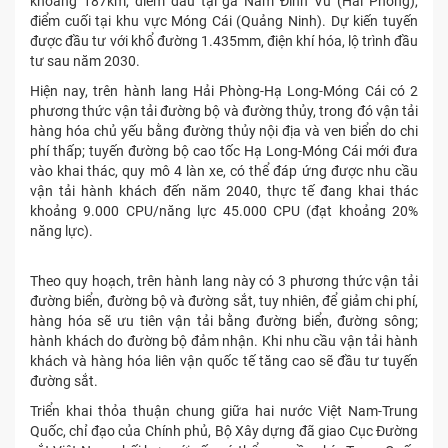
khoảng 187km, điểm đầu tại ga Nam Đình Vũ (Hải Phòng),
điểm cuối tại khu vực Móng Cái (Quảng Ninh). Dự kiến tuyến
được đầu tư với khổ đường 1.435mm, điện khí hóa, lộ trình đầu
tư sau năm 2030.
Hiện nay, trên hành lang Hải Phòng-Hạ Long-Móng Cái có 2
phương thức vận tải đường bộ và đường thủy, trong đó vận tải
hàng hóa chủ yếu bằng đường thủy nội địa và ven biển do chi
phí thấp; tuyến đường bộ cao tốc Hạ Long-Móng Cái mới đưa
vào khai thác, quy mô 4 làn xe, có thể đáp ứng được nhu cầu
vận tải hành khách đến năm 2040, thực tế đang khai thác
khoảng 9.000 CPU/năng lực 45.000 CPU (đạt khoảng 20%
năng lực).
Theo quy hoạch, trên hành lang này có 3 phương thức vận tải
đường biển, đường bộ và đường sắt, tuy nhiên, để giảm chi phí,
hàng hóa sẽ ưu tiên vận tải bằng đường biển, đường sông;
hành khách do đường bộ đảm nhận. Khi nhu cầu vận tải hành
khách và hàng hóa liên vận quốc tế tăng cao sẽ đầu tư tuyến
đường sắt.
Triển khai thỏa thuận chung giữa hai nước Việt Nam-Trung
Quốc, chỉ đạo của Chính phủ, Bộ Xây dựng đã giao Cục Đường