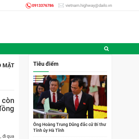
0913376786
vietnam.highway@dailo.vn
Tiêu điểm
O MẶT
 còn
 đồng
Ông Hoàng Trung Dũng đắc cử Bí thư
Tỉnh ủy Hà Tĩnh
, đi qua