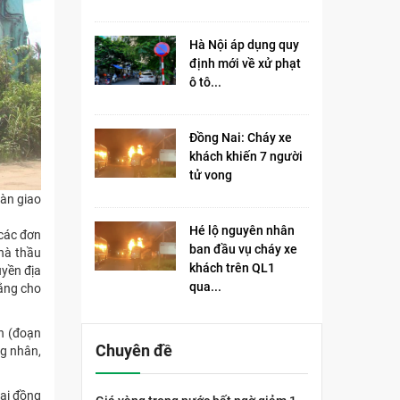
Hà Nội áp dụng quy
định mới về xử phạt
ô tô...
Đồng Nai: Cháy xe
khách khiến 7 người
tử vong​
bàn giao
Hé lộ nguyên nhân
 các đơn
ban đầu vụ cháy xe
hà thầu
khách trên QL1
uyền địa
qua...
bằng cho
h (đoạn
Chuyên đề
ng nhân,
hai đồng