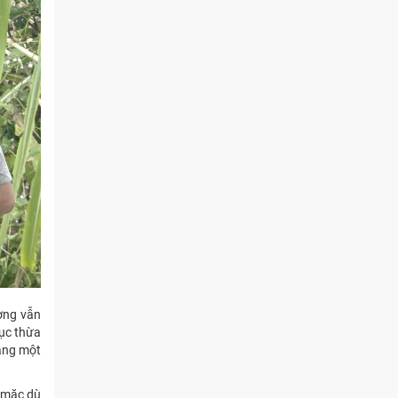
ường vẫn
tục thừa
oảng một
g mặc dù