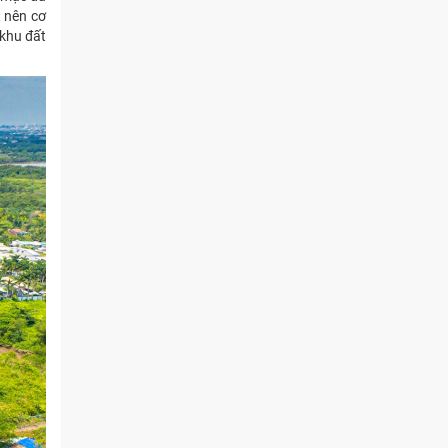
 nên cơ
khu đất