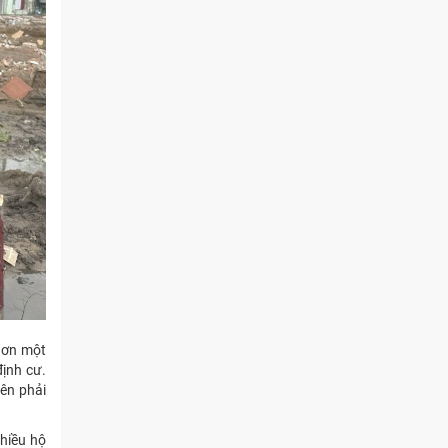
 hơn một
định cư.
nên phải
nhiều hộ