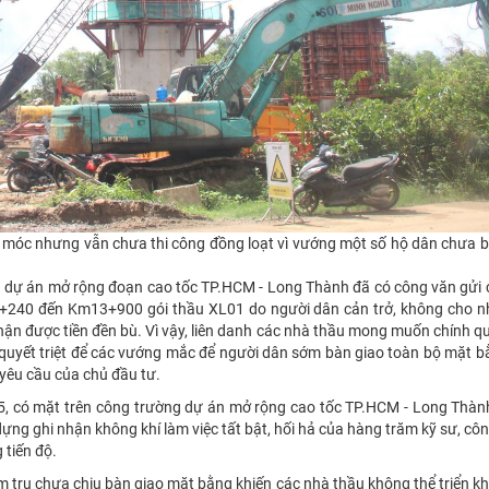
áy móc nhưng vẫn chưa thi công đồng loạt vì vướng một số hộ dân chưa 
hầu dự án mở rộng đoạn cao tốc TP.HCM - Long Thành đã có công văn gửi
9+240 đến Km13+900 gói thầu XL01 do người dân cản trở, không cho n
 nhận được tiền đền bù. Vì vậy, liên danh các nhà thầu mong muốn chính q
ải quyết triệt để các vướng mắc để người dân sớm bàn giao toàn bộ mặt 
 yêu cầu của chủ đầu tư.
 5, có mặt trên công trường dự án mở rộng cao tốc TP.HCM - Long Thàn
ng ghi nhận không khí làm việc tất bật, hối hả của hàng trăm kỹ sư, cô
 tiến độ.
m trụ chưa chịu bàn giao mặt bằng khiến các nhà thầu không thể triển k