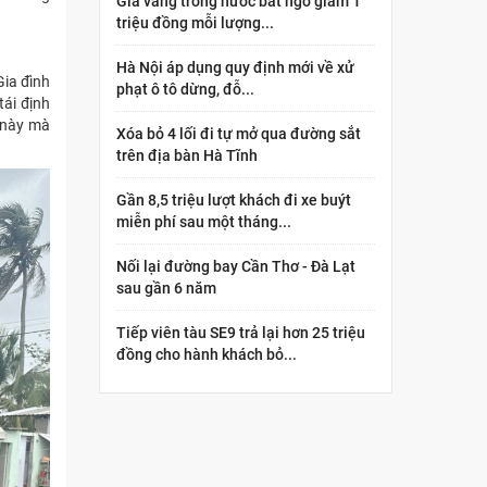
Giá vàng trong nước bất ngờ giảm 1
triệu đồng mỗi lượng...
Hà Nội áp dụng quy định mới về xử
Gia đình
phạt ô tô dừng, đỗ...
tái định
n này mà
Xóa bỏ 4 lối đi tự mở qua đường sắt
trên địa bàn Hà Tĩnh
Gần 8,5 triệu lượt khách đi xe buýt
miễn phí sau một tháng...
Nối lại đường bay Cần Thơ - Đà Lạt
sau gần 6 năm
Tiếp viên tàu SE9 trả lại hơn 25 triệu
đồng cho hành khách bỏ...