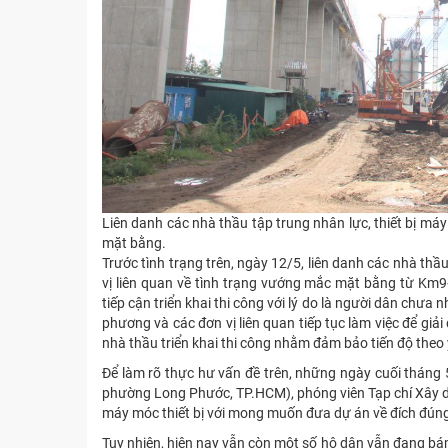
Liên danh các nhà thầu tập trung nhân lực, thiết bị m
mặt bằng.
Trước tình trạng trên, ngày 12/5, liên danh các nhà t
vị liên quan về tình trạng vướng mắc mặt bằng từ Km
tiếp cận triển khai thi công với lý do là người dân chưa
phương và các đơn vị liên quan tiếp tục làm việc để gi
nhà thầu triển khai thi công nhằm đảm bảo tiến độ theo
Để làm rõ thực hư vấn đề trên, những ngày cuối tháng
phường Long Phước, TP.HCM), phóng viên Tạp chí Xây dự
máy móc thiết bị với mong muốn đưa dự án về đích đúng
Tuy nhiên, hiện nay vẫn còn một số hộ dân vẫn đang bá