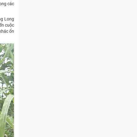
mong các
ng Long
ến cuộc
 khác ổn