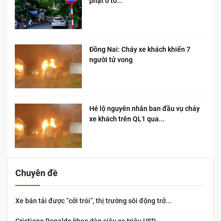
phạt ô tô...
Đồng Nai: Cháy xe khách khiến 7
người tử vong​
Hé lộ nguyên nhân ban đầu vụ cháy
xe khách trên QL1 qua...
Chuyên đề
Xe bán tải được “cởi trói”, thị trường sôi động trở...
Cristiano Ronaldo khoe dàn siêu xe triệu USD