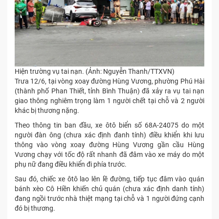
Hiện trường vụ tai nạn. (Ảnh: Nguyễn Thanh/TTXVN)
Trưa 12/6, tại vòng xoay đường Hùng Vương, phường Phú Hài
(thành phố Phan Thiết, tỉnh Bình Thuận) đã xảy ra vụ tai nạn
giao thông nghiêm trọng làm 1 người chết tại chỗ và 2 người
khác bị thương nặng.
Theo thông tin ban đầu, xe ôtô biển số 68A-24075 do một
người đàn ông (chưa xác định đanh tính) điều khiển khi lưu
thông vào vòng xoay đường Hùng Vương gần cầu Hùng
Vương chạy với tốc độ rất nhanh đã đâm vào xe máy do một
phụ nữ đang điều khiển đi phía trước.
Sau đó, chiếc xe ôtô lao lên lề đường, tiếp tục đâm vào quán
bánh xèo Cô Hiền khiến chủ quán (chưa xác định danh tính)
đang ngồi trước nhà thiệt mạng tại chỗ và 1 người đứng cạnh
đó bị thương.