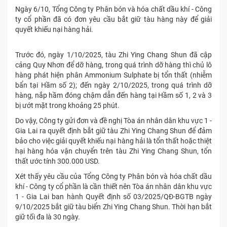
Ngày 6/10, Tổng Công ty Phân bón và hóa chất dầu khí - Công
ty cổ phần đã có đơn yêu cầu bắt giữ tàu hàng này để giải
quyết khiếu nại hàng hải.
Trước đó, ngày 1/10/2025, tàu Zhi Ying Chang Shun đã cập
cảng Quy Nhơn để dỡ hàng, trong quá trình dỡ hàng thì chủ lô
hàng phát hiện phân Ammonium Sulphate bị tổn thất (nhiễm
bẩn tại Hầm số 2); đến ngày 2/10/2025, trong quá trình dỡ
hàng, nắp hầm đóng chậm dẫn đến hàng tại Hầm số 1, 2 và 3
bị ướt mặt trong khoảng 25 phút.
Do vậy, Công ty gửi đơn và đề nghị Tòa án nhân dân khu vực 1 -
Gia Lai ra quyết định bắt giữ tàu Zhi Ying Chang Shun để đảm
bảo cho việc giải quyết khiếu nại hàng hải là tổn thất hoặc thiệt
hại hàng hóa vận chuyển trên tàu Zhi Ying Chang Shun, tổn
thất ước tính 300.000 USD.
Xét thấy yêu cầu của Tổng Công ty Phân bón và hóa chất dầu
khí - Công ty cổ phần là cần thiết nên Tòa án nhân dân khu vực
1 - Gia Lai ban hành Quyết định số 03/2025/QĐ-BGTB ngày
9/10/2025 bắt giữ tàu biển Zhi Ying Chang Shun. Thời hạn bắt
giữ tối đa là 30 ngày.