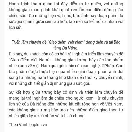
Hành trình tham quan tại đây diễn ra tự nhiên, với những
không gian mang tính khái quát xen lẫn các điểm dừng giàu
chiều sâu. Có những hiện vật nhỏ, bức ảnh hay đoạn phim đủ
sức giữ chân người xem lâu hơn, tạo nên sự kết nối cá nhân với
lịch sử.
Triển lãm chuyên đề “Giao điểm Việt Nam” đang diễn ra tại Bảo
tàng Đà Nẵng.
Dịp này, du khách còn có cơ hội trải nghiệm triển lãm chuyên đề
“Giao điểm Việt Nam” – không gian trưng bày các tác phẩm
nhiếp ảnh về Việt Nam qua góc nhìn của các nghệ sĩ Pháp. Các
tác phẩm được thực hiện qua nhiều giai đoạn, phản ánh đời
sống từ những năm tháng khó khăn đến thời kỳ chuyển mình,
với những chi tiết giản dị nhưng giàu sức gợi.
Sự kết hợp giữa trưng bày cố định và triển lãm chuyên đề
mang lại trải nghiệm đa chiều cho người xem. Từ câu chuyện
lịch sử của Đà Nẵng đến những lát cắt rộng hơn về Việt Nam,
các không gian trưng bày tạo nên những điểm giao thoa tự
nhiên giữa ký ức cá nhân và lịch sử chung.
Theo Vanhienplus.vn