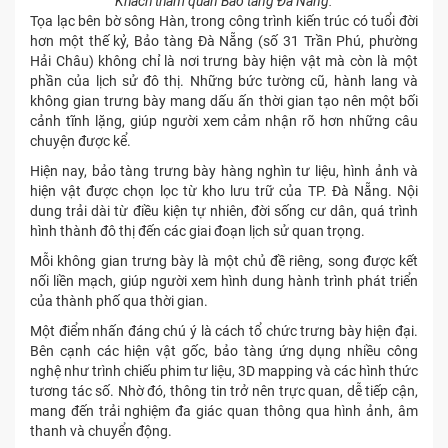
Khách tham quan Bảo tàng Đà Nẵng.
Tọa lạc bên bờ sông Hàn, trong công trình kiến trúc có tuổi đời
hơn một thế kỷ, Bảo tàng Đà Nẵng (số 31 Trần Phú, phường
Hải Châu) không chỉ là nơi trưng bày hiện vật mà còn là một
phần của lịch sử đô thị. Những bức tường cũ, hành lang và
không gian trưng bày mang dấu ấn thời gian tạo nên một bối
cảnh tĩnh lặng, giúp người xem cảm nhận rõ hơn những câu
chuyện được kể.
Hiện nay, bảo tàng trưng bày hàng nghìn tư liệu, hình ảnh và
hiện vật được chọn lọc từ kho lưu trữ của TP. Đà Nẵng. Nội
dung trải dài từ điều kiện tự nhiên, đời sống cư dân, quá trình
hình thành đô thị đến các giai đoạn lịch sử quan trọng.
Mỗi không gian trưng bày là một chủ đề riêng, song được kết
nối liền mạch, giúp người xem hình dung hành trình phát triển
của thành phố qua thời gian.
Một điểm nhấn đáng chú ý là cách tổ chức trưng bày hiện đại.
Bên cạnh các hiện vật gốc, bảo tàng ứng dụng nhiều công
nghệ như trình chiếu phim tư liệu, 3D mapping và các hình thức
tương tác số. Nhờ đó, thông tin trở nên trực quan, dễ tiếp cận,
mang đến trải nghiệm đa giác quan thông qua hình ảnh, âm
thanh và chuyển động.