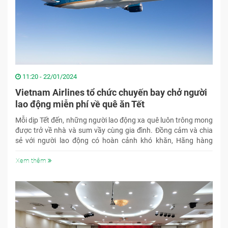
11:20 - 22/01/2024
Vietnam Airlines tổ chức chuyến bay chở người
lao động miễn phí về quê ăn Tết
Mỗi dịp Tết đến, những người lao động xa quê luôn trông mong
được trở về nhà và sum vầy cùng gia đình. Đồng cảm và chia
sẻ với người lao động có hoàn cảnh khó khăn, Hãng hàng
không quốc gia Việt Nam dành tặng những chiếc vé máy bay
miễn phí để họ trở về đoàn viên bên gia đình trong dịp Tết Giáp
Xem thêm
Thìn này.