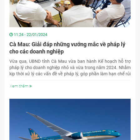
11:24 - 22/01/2024
Cà Mau: Giải đáp những vướng mắc về pháp lý
cho các doanh nghiệp
Vừa qua, UBND tỉnh Cà Mau vừa ban hành Kế hoạch hỗ trợ
pháp lý cho doanh nghiệp nhỏ và vừa trong năm 2024. Nhằm
kịp thời xử lý các vấn đề về pháp lý, góp phần làm hạn chế rủi
ro, tạo điều kiện thuận lợi cho doanh nghiệp kinh doanh hiệu
quả.
Xem thêm