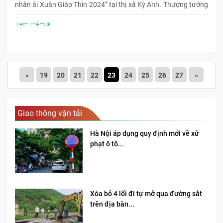
nhân ái Xuân Giáp Thìn 2024” tại thị xã Kỳ Anh. Thượng tướng
Trần Quang Phương - Phó Chủ tịch Quốc hội và đoàn công tác
đã đến tham dự chương trình, cùng thăm, chúc Tết đồng bào,
Xem thêm
cán bộ, chiến sĩ và làm việc với các đơn vị tại Hà Tĩnh.
«
19
20
21
22
23
24
25
26
27
»
Giao thông vận tải
Hà Nội áp dụng quy định mới về xử
phạt ô tô...
Xóa bỏ 4 lối đi tự mở qua đường sắt
trên địa bàn...