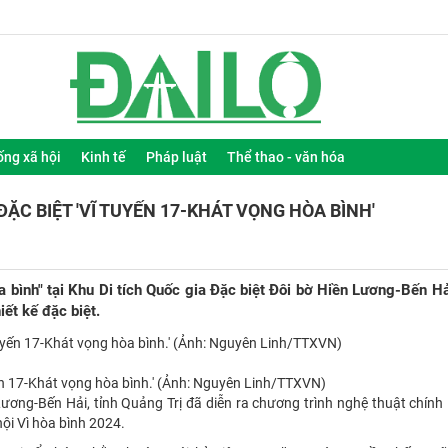
ống xã hội
Kinh tế
Pháp luật
Thể thao - văn hóa
C BIỆT 'VĨ TUYẾN 17-KHÁT VỌNG HÒA BÌNH'
a bình" tại Khu Di tích Quốc gia Đặc biệt Đôi bờ Hiền Lương-Bến H
ết kế đặc biệt.
yến 17-Khát vọng hòa bình.' (Ảnh: Nguyên Linh/TTXVN)
 Lương-Bến Hải, tỉnh Quảng Trị đã diễn ra chương trình nghệ thuật chính 
ội Vì hòa bình 2024.