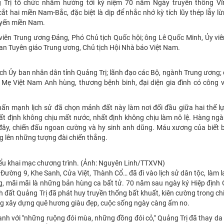
 Trị tổ chức nhằm hướng tới kỷ niệm 70 năm Ngày truyền thống Vĩ
t hai miền Nam-Bắc, đặc biệt là dịp để nhắc nhớ kỳ tích lũy thép lẫy l
tuyến miền Nam.
iên Trung ương Đảng, Phó Chủ tịch Quốc hội; ông Lê Quốc Minh, Ủy viê
n Tuyên giáo Trung ương, Chủ tịch Hội Nhà báo Việt Nam.
ch Ủy ban nhân dân tỉnh Quảng Trị; lãnh đạo các Bộ, ngành Trung ương; 
c Mẹ Việt Nam Anh hùng, thương bệnh binh, đại diện gia đình có công 
ấn mạnh lịch sử đã chọn mảnh đất này làm nơi đối đầu giữa hai thế lự
nhất định không chịu mất nước, nhất định không chịu làm nô lệ. Hàng ng
đây, chiến đấu ngoan cường và hy sinh anh dũng. Máu xương của biết 
ng lên những tượng đài chiến thắng.
ểu khai mạc chương trình. (Ảnh: Nguyên Linh/TTXVN)
 Đường 9, Khe Sanh, Cửa Việt, Thành Cổ… đã đi vào lịch sử dân tộc, làm 
ng, mãi mãi là những bản hùng ca bất tử. 70 năm sau ngày ký Hiệp định
đất Quảng Trị đã phát huy truyền thống bất khuất, kiên cường trong ch
òng xây dựng quê hương giàu đẹp, cuộc sống ngày càng ấm no.
nh với "những ruộng đói mùa, những đồng đói cỏ," Quảng Trị đã thay da đ