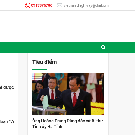
0913376786
vietnam.highway@dailo.vn
Tiêu điểm
ải được
Ông Hoàng Trung Dũng đắc cử Bí thư
luận "Vĩ
Tỉnh ủy Hà Tĩnh