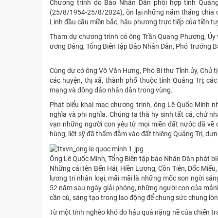
Chương trình do Báo Nhân Dân phối hợp tỉnh Quảng
(25/8/1954-25/8/2024), ôn lại những năm tháng chia cắ
Linh đầu cầu miền bắc, hậu phương trực tiếp của tiền 
Tham dự chương trình có ông Trần Quang Phương, Ủy v
ương Đảng, Tổng Biên tập Báo Nhân Dân, Phó Trưởng Ba
Cùng dự có ông Võ Văn Hưng, Phó Bí thư Tỉnh ủy, Chủ tị
các huyện, thị xã, thành phố thuộc tỉnh Quảng Trị; cá
mạng và đông đảo nhân dân trong vùng.
Phát biểu khai mạc chương trình, ông Lê Quốc Minh nh
nghĩa và phi nghĩa. Chúng ta thà hy sinh tất cả, chứ 
vạn những người con yêu từ mọi miền đất nước đã về 
hùng, liệt sỹ đã thấm đẫm vào đất thiêng Quảng Trị, dự
Ông Lê Quốc Minh, Tổng Biên tập báo Nhân Dân phát bi
Những cái tên Bến Hải, Hiền Lương, Cồn Tiên, Dốc Miếu,
lương tri nhân loại, mãi mãi là những mốc son ngời sá
52 năm sau ngày giải phóng, những người con của mảnh 
cần cù, sáng tạo trong lao động để chung sức chung l
Từ một tỉnh nghèo khó do hậu quả nặng nề của chiến tra