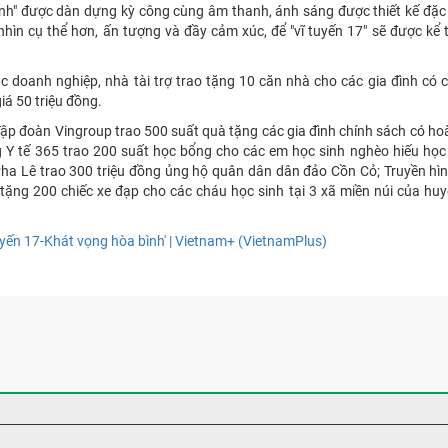
nh" được dàn dựng kỳ công cùng âm thanh, ánh sáng được thiết kế đặc 
ìn cụ thể hơn, ấn tượng và đầy cảm xúc, để "vĩ tuyến 17" sẽ được kể 
 doanh nghiệp, nhà tài trợ trao tặng 10 căn nhà cho các gia đình có 
iá 50 triệu đồng.
ập đoàn Vingroup trao 500 suất quà tặng các gia đình chính sách có h
 Y tế 365 trao 200 suất học bổng cho các em học sinh nghèo hiếu học 
n Pha Lê trao 300 triệu đồng ủng hộ quân dân dân đảo Cồn Cỏ; Truyền h
 tặng 200 chiếc xe đạp cho các cháu học sinh tại 3 xã miền núi của hu
uyến 17-Khát vọng hòa bình' | Vietnam+ (VietnamPlus)