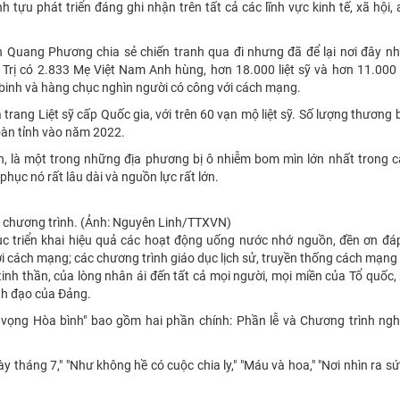
 tựu phát triển đáng ghi nhận trên tất cả các lĩnh vực kinh tế, xã hội, 
ần Quang Phương chia sẻ chiến tranh qua đi nhưng đã để lại nơi đây n
 Trị có 2.833 Mẹ Việt Nam Anh hùng, hơn 18.000 liệt sỹ và hơn 11.000
binh và hàng chục nghìn người có công với cách mạng.
trang Liệt sỹ cấp Quốc gia, với trên 60 vạn mộ liệt sỹ. Số lượng thương bi
toàn tỉnh vào năm 2022.
ìn, là một trong những địa phương bị ô nhiễm bom mìn lớn nhất trong 
phục nó rất lâu dài và nguồn lực rất lớn.
i chương trình. (Ảnh: Nguyên Linh/TTXVN)
ục triển khai hiệu quả các hoạt động uống nước nhớ nguồn, đền ơn đáp
i cách mạng; các chương trình giáo dục lịch sử, truyền thống cách mạng
inh thần, của lòng nhân ái đến tất cả mọi người, mọi miền của Tổ quốc,
nh đạo của Đảng.
t vọng Hòa bình" bao gồm hai phần chính: Phần lễ và Chương trình ngh
 tháng 7," "Như không hề có cuộc chia ly," "Máu và hoa," "Nơi nhìn ra 