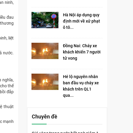
an ninh,
Hà Nội áp dụng quy
hiều đau
định mới về xử phạt
 thương
ô tô...
nh, liệt
Đồng Nai: Cháy xe
khách khiến 7 người
cả nước.
tử vong​
Hé lộ nguyên nhân
 nghĩa,
ban đầu vụ cháy xe
 cho thế
khách trên QL1
 bồi đắp
qua...
ệ thuật
Chuyên đề
sức mạnh