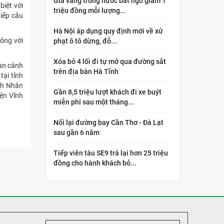
Giá vàng trong nước bất ngờ giảm 1
biệt với
triệu đồng mỗi lượng...
tiếp câu
Hà Nội áp dụng quy định mới về xử
công với
phạt ô tô dừng, đỗ...
Xóa bỏ 4 lối đi tự mở qua đường sắt
oàn cảnh
trên địa bàn Hà Tĩnh
tại tỉnh
ình Nhân
Gần 8,5 triệu lượt khách đi xe buýt
yện Vĩnh
miễn phí sau một tháng...
Nối lại đường bay Cần Thơ - Đà Lạt
sau gần 6 năm
Tiếp viên tàu SE9 trả lại hơn 25 triệu
đồng cho hành khách bỏ...