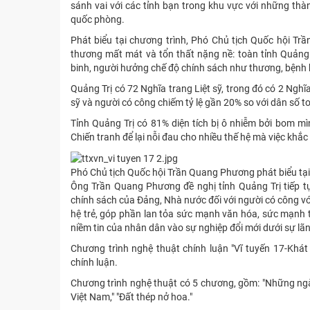
sánh vai với các tỉnh bạn trong khu vực với những thành
quốc phòng.
Phát biểu tại chương trình, Phó Chủ tịch Quốc hội Tr
thương mất mát và tổn thất nặng nề: toàn tỉnh Quảng
binh, người hưởng chế độ chính sách như thương, bệnh 
Quảng Trị có 72 Nghĩa trang Liệt sỹ, trong đó có 2 Nghĩa 
sỹ và người có công chiếm tỷ lệ gần 20% so với dân số 
Tỉnh Quảng Trị có 81% diện tích bị ô nhiễm bởi bom m
Chiến tranh để lại nỗi đau cho nhiều thế hệ mà việc khắc 
Phó Chủ tịch Quốc hội Trần Quang Phương phát biểu tạ
Ông Trần Quang Phương đề nghị tỉnh Quảng Trị tiếp t
chính sách của Đảng, Nhà nước đối với người có công vớ
hệ trẻ, góp phần lan tỏa sức mạnh văn hóa, sức mạnh t
niềm tin của nhân dân vào sự nghiệp đổi mới dưới sự lã
Chương trình nghệ thuật chính luận "Vĩ tuyến 17-Khá
chính luận.
Chương trình nghệ thuật có 5 chương, gồm: "Những ngày
Việt Nam," "Đất thép nở hoa."