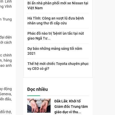
nh Linh
Bí ẩn nhà phân phối mới xe Nissan tại
ừng Vĩnh
Việt Nam
Hà Tĩnh: Công an vượt lũ đưa bệnh
n Trung
nhân ung thư đi cấp cứu
Phác đồ nào trị 'bệnh' ùn tắc tại nút
đại diện
giao Ngã Tư...
với cách
Dự báo những mảng sáng tối năm
2021
c chính
àn, hàng
Thế hệ mới chiếc Toyota chuyên phục
bao anh
vụ CEO có gì?
Đọc nhiều
lay động
 Geneva,
iến đấu,
Đắk Lắk: Khởi tố
Giám đốc Trung tâm
giáo dục vì thu...
ổi thịt,