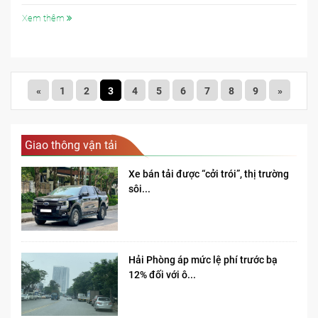
Xem thêm
«
1
2
3
4
5
6
7
8
9
»
Giao thông vận tải
Xe bán tải được “cởi trói”, thị trường
sôi...
Hải Phòng áp mức lệ phí trước bạ
12% đối với ô...