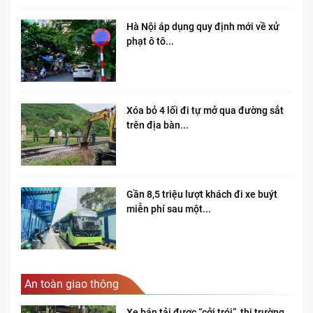
Hà Nội áp dụng quy định mới về xử
phạt ô tô...
Xóa bỏ 4 lối đi tự mở qua đường sắt
trên địa bàn...
Gần 8,5 triệu lượt khách đi xe buýt
miễn phí sau một...
An toàn giao thông
Xe bán tải được “cởi trói”, thị trường