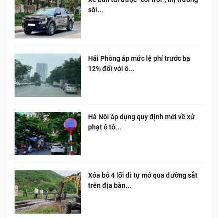
sôi...
Hải Phòng áp mức lệ phí trước bạ
12% đối với ô...
Hà Nội áp dụng quy định mới về xử
phạt ô tô...
Xóa bỏ 4 lối đi tự mở qua đường sắt
trên địa bàn...