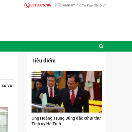
0913376786
vietnam.highway@dailo.vn
Tiêu điểm
 so với
Ông Hoàng Trung Dũng đắc cử Bí thư
Tỉnh ủy Hà Tĩnh