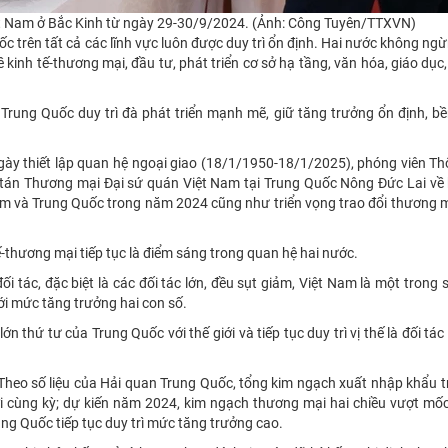
iệt Nam ở Bắc Kinh từ ngày 29-30/9/2024. (Ảnh: Công Tuyên/TTXVN)
c trên tất cả các lĩnh vực luôn được duy trì ổn định. Hai nước không ng
ề kinh tế-thương mại, đầu tư, phát triển cơ sở hạ tầng, văn hóa, giáo dục, 
 Trung Quốc duy trì đà phát triển mạnh mẽ, giữ tăng trưởng ổn định, b
ày thiết lập quan hệ ngoại giao (18/1/1950-18/1/2025), phóng viên Th
m tán Thương mại Đại sứ quán Việt Nam tại Trung Quốc Nông Đức Lai về
Nam và Trung Quốc trong năm 2024 cũng như triển vọng trao đổi thương 
thương mại tiếp tục là điểm sáng trong quan hệ hai nước.
 tác, đặc biệt là các đối tác lớn, đều sụt giảm, Việt Nam là một trong s
với mức tăng trưởng hai con số.
ớn thứ tư của Trung Quốc với thế giới và tiếp tục duy trì vị thế là đối tá
Theo số liệu của Hải quan Trung Quốc, tổng kim ngạch xuất nhập khẩu 
i cùng kỳ; dự kiến năm 2024, kim ngạch thương mại hai chiều vượt mốc
g Quốc tiếp tục duy trì mức tăng trưởng cao.