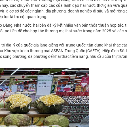
n nay, các chuyến thăm cấp cao của lãnh đạo hai nước thời gian vừa qu
và là cơ sở để các ngành, địa phương, doanh nghiệp đi sâu và mở rộng
p tục là trụ cột quan trọng.
o Đảng, Nhà nước, hai bên đã ký kết nhiều văn bản thỏa thuận hợp tác, 
 đó tạo tiền đề cho hợp tác thương mại hai nước trong năm 2025 và các 
ị trí địa lý của quốc gia láng giềng với Trung Quốc; tận dụng khai thác cá
ư Khu vực tự do thương mại ASEAN-Trung Quốc (CAFTA), Hiệp định Đối t
ác song phương, đa phương để khai thác tiềm năng, nhu cầu của thị trườn