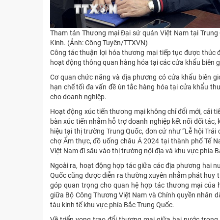
Tham tán Thương mại Đại sứ quán Việt Nam tại Trung 
Kinh. (Ảnh: Công Tuyên/TTXVN)
Công tác thuận lợi hóa thương mại tiếp tục được thúc đ
hoạt động thông quan hàng hóa tại các cửa khẩu biên gi
Cơ quan chức năng và địa phương có cửa khẩu biên giới
hạn chế tối đa vấn đề ùn tắc hàng hóa tại cửa khẩu thườ
cho doanh nghiệp.
Hoạt động xúc tiến thương mại không chỉ đổi mới, cải t
bàn xúc tiến nhằm hỗ trợ doanh nghiệp kết nối đối tác
hiệu tại thị trường Trung Quốc, đơn cử như “Lễ hội Trái
chợ Ẩm thực, đồ uống châu Á 2024 tại thành phố Tế Na
Việt Nam đi sâu vào thị trường nội địa và khu vực phía 
Ngoài ra, hoạt động hợp tác giữa các địa phương hai 
Quốc cũng được diễn ra thường xuyên nhằm phát huy tiề
góp quan trọng cho quan hệ hợp tác thương mại của h
giữa Bộ Công Thương Việt Nam và Chính quyền nhân dâ
tàu kinh tế khu vực phía Bắc Trung Quốc.
Về triển vọng trao đổi thương mại giữa hai nước tron