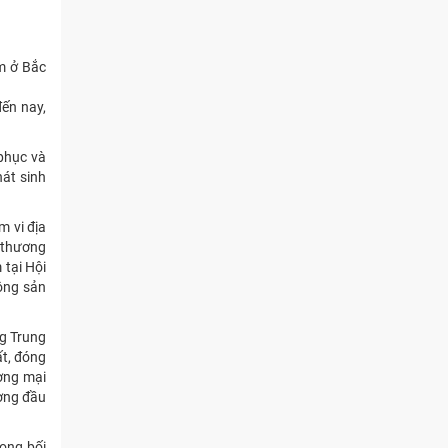
m ở Bắc
đến nay,
 phục và
hát sinh
m vi địa
á thương
 tại Hội
ông sản
g Trung
ất, đóng
ơng mại
ơng đầu
rong bối