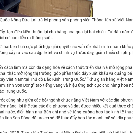
Quốc Nông Đức Lai trả lời phỏng vấn phóng viên Thông tấn xã Việt Na
ẩy, tạo điều kiện thuận lợi cho hàng hóa qua lại hai chiều. Từ đầu năm 
ới cơ bản diễn ra thông suốt.
 hai bên tích cực phối hợp giải quyết các vấn đề phát sinh nhằm khắc
ng xảy ra vào các dịp lễ tết và chính vụ trước đây, giảm thiểu chi phí p
iến cách làm mà còn đa dạng hóa về cách thức triển khai và mở rộng phạ
, khai thác mở rộng thị trường, góp phần thúc đẩy xuất khẩu và quảng b
 cây Việt Nam tại Thủ đô Bắc Kinh, Trung Quốc,” “Khu gian hàng Việt Nam
m, tỉnh Sơn Đông” tạo tiếng vang và hiệu ứng tích cực cho hàng hóa n
Bắc Trung Quốc.
nước cũng như giữa các bộ/ngành chức năng Việt Nam với các địa phươn
m năng, lợi thế của các địa phương và đạt được nhiều kết quả thực ch
ai nước, điển hình như Bản ghi nhớ về tăng cường hợp tác kinh tế thư
n tỉnh Sơn Đông đã tạo cơ sở để thúc đẩy hợp tác mạnh mẽ với địa phư
g năm 2025, Tham tán Thương mại Nông Đức Lai cho biết, có thể thấy t