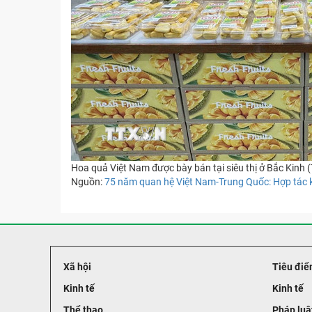
Hoa quả Việt Nam được bày bán tại siêu thị ở Bắc Kinh
Nguồn:
75 năm quan hệ Việt Nam-Trung Quốc: Hợp tác ki
Xã hội
Tiêu điể
Kinh tế
Kinh tế
Thể thao
Pháp luậ