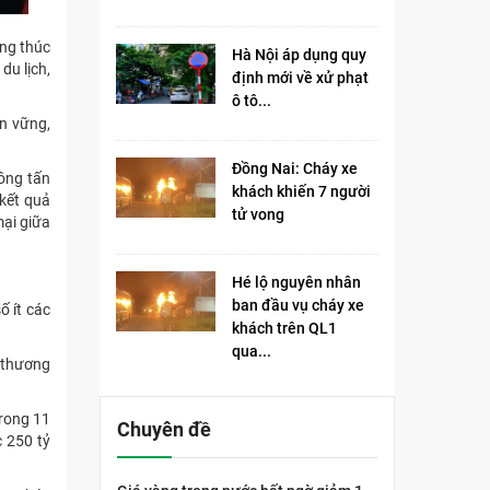
ừng thúc
Hà Nội áp dụng quy
du lịch,
định mới về xử phạt
ô tô...
ền vững,
Đồng Nai: Cháy xe
ông tấn
khách khiến 7 người
 kết quả
tử vong​
mại giữa
Hé lộ nguyên nhân
ban đầu vụ cháy xe
ố ít các
khách trên QL1
qua...
c thương
trong 11
Chuyên đề
 250 tỷ