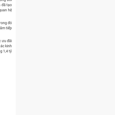
a đã tạo
 quan hệ
trong đó
năm tiếp
c ưu đãi
ác kinh
g 1,4 tỷ