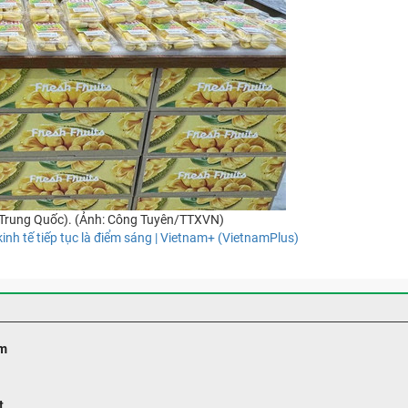
 (Trung Quốc). (Ảnh: Công Tuyên/TTXVN)
nh tế tiếp tục là điểm sáng | Vietnam+ (VietnamPlus)
m
t