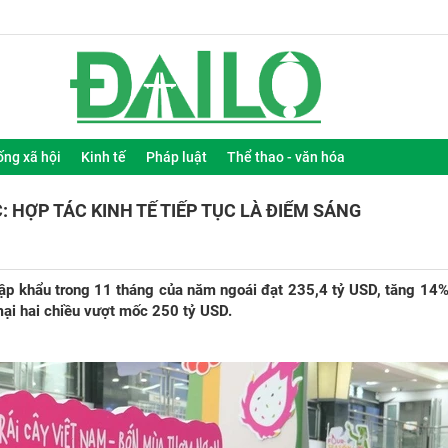
ống xã hội
Kinh tế
Pháp luật
Thể thao - văn hóa
: HỢP TÁC KINH TẾ TIẾP TỤC LÀ ĐIỂM SÁNG
ập khẩu trong 11 tháng của năm ngoái đạt 235,4 tỷ USD, tăng 14%
ại hai chiều vượt mốc 250 tỷ USD.