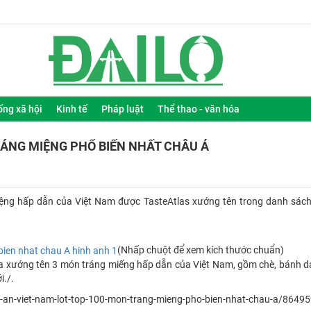
ống xã hội
Kinh tế
Pháp luật
Thể thao - văn hóa
RÁNG MIỆNG PHỔ BIẾN NHẤT CHÂU Á
miệng hấp dẫn của Việt Nam được TasteAtlas xướng tên trong danh sác
(Nhấp chuột để xem kích thước chuẩn)
vừa xướng tên 3 món tráng miếng hấp dẫn của Việt Nam, gồm chè, bánh d
i./.
-an-viet-nam-lot-top-100-mon-trang-mieng-pho-bien-nhat-chau-a/8649