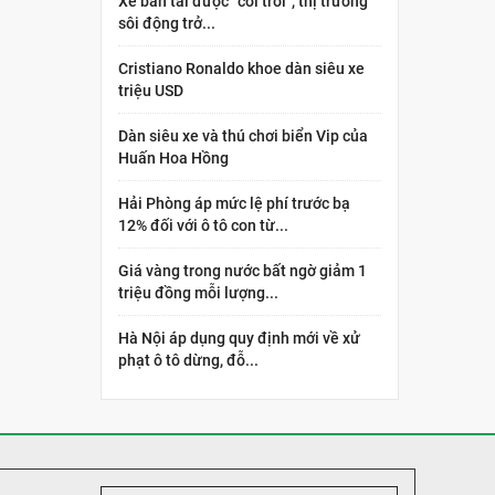
Xe bán tải được “cởi trói”, thị trường
sôi động trở...
Cristiano Ronaldo khoe dàn siêu xe
triệu USD
Dàn siêu xe và thú chơi biển Vip của
Huấn Hoa Hồng
Hải Phòng áp mức lệ phí trước bạ
12% đối với ô tô con từ...
Giá vàng trong nước bất ngờ giảm 1
triệu đồng mỗi lượng...
Hà Nội áp dụng quy định mới về xử
phạt ô tô dừng, đỗ...