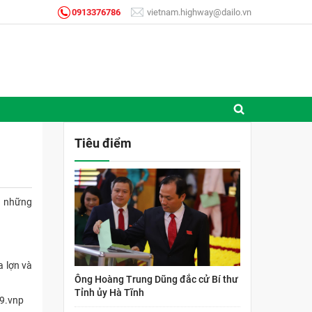
0913376786
vietnam.highway@dailo.vn
Tiêu điểm
h những
a lợn và
Ông Hoàng Trung Dũng đắc cử Bí thư
Tỉnh ủy Hà Tĩnh
59.vnp