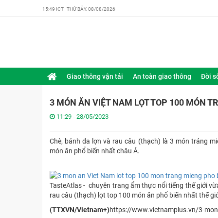
15:49 ICT THỨ BẢY, 08/08/2026
Giao thông vận tải
An toàn giao thông
Đời s
3 MÓN ĂN VIỆT NAM LỌT TOP 100 MÓN T
11:29 - 28/05/2023
Chè, bánh da lợn và rau câu (thạch) là 3 món tráng 
món ăn phổ biến nhất châu Á.
TasteAtlas - chuyên trang ẩm thực nổi tiếng thế giới 
rau câu (thạch) lọt top 100 món ăn phổ biến nhất thế giớ
(TTXVN/Vietnam+)
https://www.vietnamplus.vn/3-mon